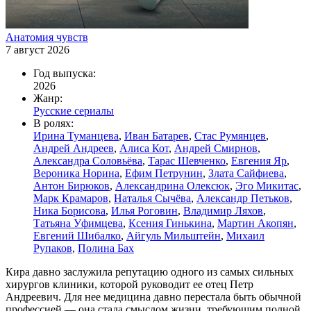
Анатомия чувств
7 август 2026
Год выпуска:
2026
Жанр:
Русские сериалы
В ролях:
Ирина Туманцева
,
Иван Батарев
,
Стас Румянцев
,
Андрей Андреев
,
Алиса Кот
,
Андрей Смирнов
,
Александра Соловьёва
,
Тарас Шевченко
,
Евгения Яр
,
Вероника Норина
,
Ефим Петрунин
,
Злата Сайфиева
,
Антон Бирюков
,
Александрина Олексюк
,
Эго Микитас
,
Марк Крамаров
,
Наталья Сычёва
,
Александр Петьков
,
Ника Борисова
,
Илья Роговин
,
Владимир Ляхов
,
Татьяна Уфимцева
,
Ксения Гинькина
,
Мартин Акопян
,
Евгений Шибалко
,
Айгуль Мильштейн
,
Михаил
Рупаков
,
Полина Бах
Кира давно заслужила репутацию одного из самых сильных
хирургов клиники, которой руководит ее отец Петр
Андреевич. Для нее медицина давно перестала быть обычной
профессией — она стала смыслом жизни, требующим полной