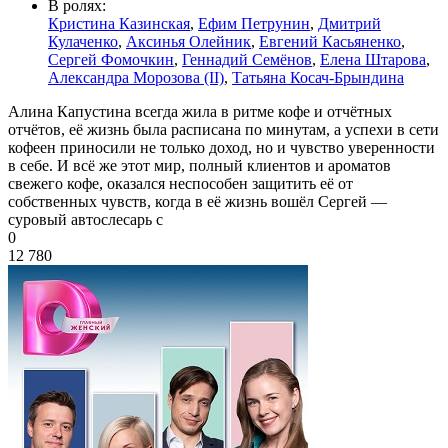
В ролях:
Кристина Казинская
,
Ефим Петрунин
,
Дмитрий
Кулаченко
,
Аксинья Олейник
,
Евгений Касьяненко
,
Сергей Фомочкин
,
Геннадий Семёнов
,
Елена Штарова
,
Александра Морозова (II)
,
Татьяна Косач-Брындина
Алина Капустина всегда жила в ритме кофе и отчётных
отчётов, её жизнь была расписана по минутам, а успехи в сети
кофеен приносили не только доход, но и чувство уверенности
в себе. И всё же этот мир, полный клиентов и ароматов
свежего кофе, оказался неспособен защитить её от
собственных чувств, когда в её жизнь вошёл Сергей —
суровый автослесарь с
0
12 780