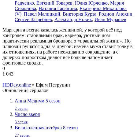
Радченко
,
Евгений Токарев
,
Юлия Юрченко
,
Мария
Симонова
,
Наталия Гаранина
,
Екатерина Михайлова
(V)
,
Павел Малицкий
,
Виктория Курза
,
Родион Анохин
,
Сергей Загребнев
,
Александр Новик
,
Иван Мурашев
Маргарита всегда казалась женщиной, у которой всё под
контролем: стабильный брак, карьера, уютный дом —
практически рекламная брошюра о «правильной жизни». Но
иллюзии рушатся одна за другой: измена мужа ставит точку в
их отношениях, на работе неожиданно сокращение, а с
дочерью-подростком диалог всё больше напоминает
фронтовые сводки.
0
1 043
HDDay.online
» Ефим Петрунин
Обновления сериалов
Анна Медиум 5 сезон
2 серия
Число зверя
3 серия
Великолепная пятёрка 8 сезон
27 серия