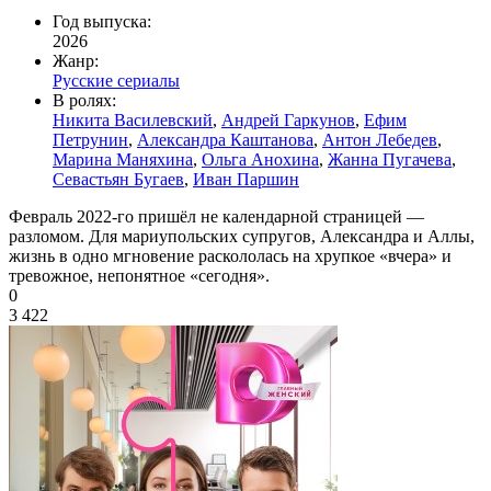
Год выпуска:
2026
Жанр:
Русские сериалы
В ролях:
Никита Василевский
,
Андрей Гаркунов
,
Ефим
Петрунин
,
Александра Каштанова
,
Антон Лебедев
,
Марина Маняхина
,
Ольга Анохина
,
Жанна Пугачева
,
Севастьян Бугаев
,
Иван Паршин
Февраль 2022-го пришёл не календарной страницей —
разломом. Для мариупольских супругов, Александра и Аллы,
жизнь в одно мгновение раскололась на хрупкое «вчера» и
тревожное, непонятное «сегодня».
0
3 422