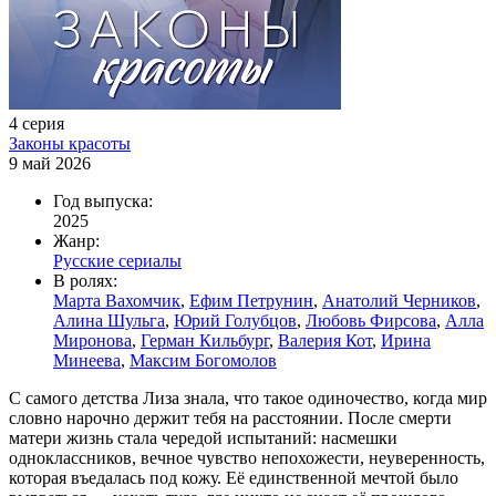
4 серия
Законы красоты
9 май 2026
Год выпуска:
2025
Жанр:
Русские сериалы
В ролях:
Марта Вахомчик
,
Ефим Петрунин
,
Анатолий Черников
,
Алина Шульга
,
Юрий Голубцов
,
Любовь Фирсова
,
Алла
Миронова
,
Герман Кильбург
,
Валерия Кот
,
Ирина
Минеева
,
Максим Богомолов
С самого детства Лиза знала, что такое одиночество, когда мир
словно нарочно держит тебя на расстоянии. После смерти
матери жизнь стала чередой испытаний: насмешки
одноклассников, вечное чувство непохожести, неуверенность,
которая въедалась под кожу. Её единственной мечтой было