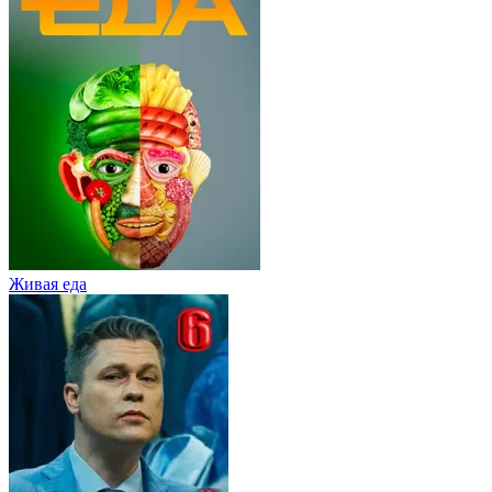
Живaя eдa