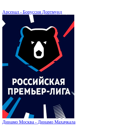
Арсенал - Боруссия Дортмунд
Динамо Москва - Динамо Махачкала