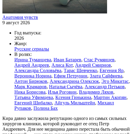
Анатомия чувств
9 август 2026
Год выпуска:
2026
Жанр:
Русские сериалы
В ролях:
Ирина Туманцева
,
Иван Батарев
,
Стас Румянцев
,
Андрей Андреев
,
Алиса Кот
,
Андрей Смирнов
,
Александра Соловьёва
,
Тарас Шевченко
,
Евгения Яр
,
Вероника Норина
,
Ефим Петрунин
,
Злата Сайфиева
,
Антон Бирюков
,
Александрина Олексюк
,
Эго Микитас
,
Марк Крамаров
,
Наталья Сычёва
,
Александр Петьков
,
Ника Борисова
,
Илья Роговин
,
Владимир Ляхов
,
Татьяна Уфимцева
,
Ксения Гинькина
,
Мартин Акопян
,
Евгений Шибалко
,
Айгуль Мильштейн
,
Михаил
Рупаков
,
Полина Бах
Кира давно заслужила репутацию одного из самых сильных
хирургов клиники, которой руководит ее отец Петр
Андреевич. Для нее медицина давно перестала быть обычной