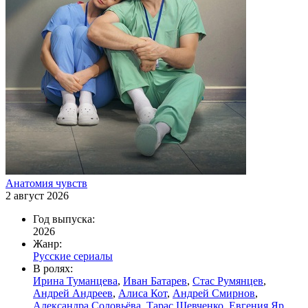
Анатомия чувств
2 август 2026
Год выпуска:
2026
Жанр:
Русские сериалы
В ролях:
Ирина Туманцева
,
Иван Батарев
,
Стас Румянцев
,
Андрей Андреев
,
Алиса Кот
,
Андрей Смирнов
,
Александра Соловьёва
,
Тарас Шевченко
,
Евгения Яр
,