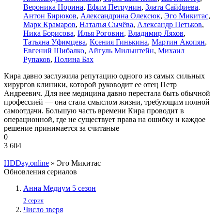
Вероника Норина
,
Ефим Петрунин
,
Злата Сайфиева
,
Антон Бирюков
,
Александрина Олексюк
,
Эго Микитас
,
Марк Крамаров
,
Наталья Сычёва
,
Александр Петьков
,
Ника Борисова
,
Илья Роговин
,
Владимир Ляхов
,
Татьяна Уфимцева
,
Ксения Гинькина
,
Мартин Акопян
,
Евгений Шибалко
,
Айгуль Мильштейн
,
Михаил
Рупаков
,
Полина Бах
Кира давно заслужила репутацию одного из самых сильных
хирургов клиники, которой руководит ее отец Петр
Андреевич. Для нее медицина давно перестала быть обычной
профессией — она стала смыслом жизни, требующим полной
самоотдачи. Большую часть времени Кира проводит в
операционной, где не существует права на ошибку и каждое
решение принимается за считаные
0
3 604
HDDay.online
» Эго Микитас
Обновления сериалов
Анна Медиум 5 сезон
2 серия
Число зверя