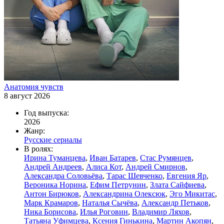
Анатомия чувств
8 август 2026
Год выпуска:
2026
Жанр:
Русские сериалы
В ролях:
Ирина Туманцева
,
Иван Батарев
,
Стас Румянцев
,
Андрей Андреев
,
Алиса Кот
,
Андрей Смирнов
,
Александра Соловьёва
,
Тарас Шевченко
,
Евгения Яр
,
Вероника Норина
,
Ефим Петрунин
,
Злата Сайфиева
,
Антон Бирюков
,
Александрина Олексюк
,
Эго Микитас
,
Марк Крамаров
,
Наталья Сычёва
,
Александр Петьков
,
Ника Борисова
,
Илья Роговин
,
Владимир Ляхов
,
Татьяна Уфимцева
,
Ксения Гинькина
,
Мартин Акопян
,