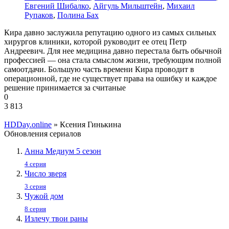
Евгений Шибалко
,
Айгуль Мильштейн
,
Михаил
Рупаков
,
Полина Бах
Кира давно заслужила репутацию одного из самых сильных
хирургов клиники, которой руководит ее отец Петр
Андреевич. Для нее медицина давно перестала быть обычной
профессией — она стала смыслом жизни, требующим полной
самоотдачи. Большую часть времени Кира проводит в
операционной, где не существует права на ошибку и каждое
решение принимается за считаные
0
3 813
HDDay.online
» Ксения Гинькина
Обновления сериалов
Анна Медиум 5 сезон
4 серия
Число зверя
3 серия
Чужой дом
8 серия
Излечу твои раны