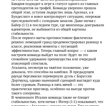
Бавария подходит к игре в статусе одного из главных
претендентов на трофей. Команда уверенно прошла
общий этап, уступив лидерство лишь Арсенал, а в
Бундеслиге и вовсе контролирует ситуацию, опережая
преследователей с солидным запасом. Даже ничья с
Байер (1:1) в последнем туре, где мюнхенцы доигрывали
вдевятером, не выбивается из общей картины
стабильности.
После первого матча противостояние фактически
решено: немецкий гранд продемонстрировал разницу в
классе, реализовав моменты с пугающей
эффективностью. Теперь главный вопрос — с каким
настроем команда выйдет на поле: будет ли это
спокойное удержание преимущества или очередной
атакующий спектакль.
Аталанта, несмотря на тяжёлое положение, уже
доказала, что способна на камбэки. В предыдущем
раунде бергамаски перевернули дуэль с Боруссия
Дортмунд, однако нынешний сценарий выглядит куда
более суровым. Разница в пять мячей — это
практически приговор, особенно на выезде против
такого соперника.
В чемпионате Италии команда также не блещет
стабильностью, хотя ничья с Интер (1:1) показывает, что
характер у «Аталанты» никуда не делся. Тем не менее