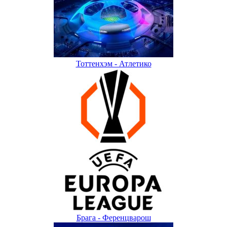
Тоттенхэм - Атлетико
Брага - Ференцварош