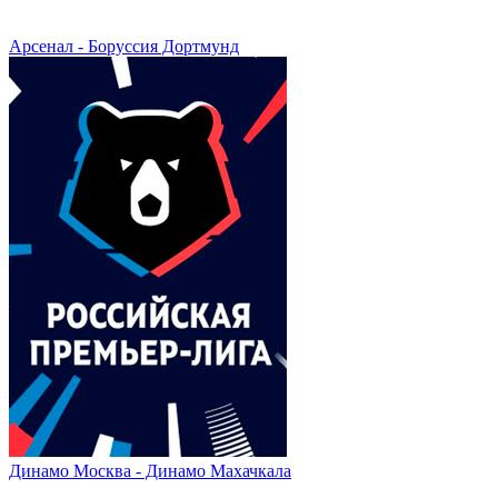
Арсенал - Боруссия Дортмунд
Динамо Москва - Динамо Махачкала