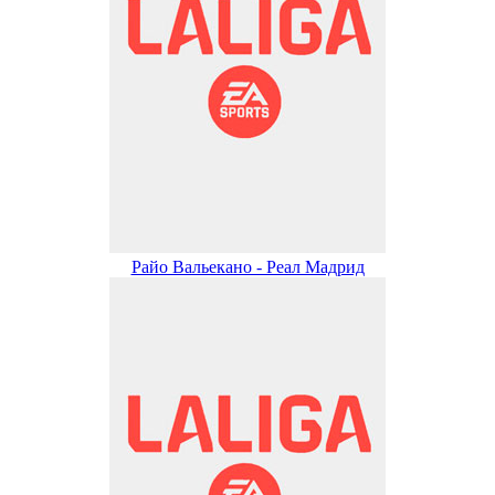
Райо Вальекано - Реал Мадрид