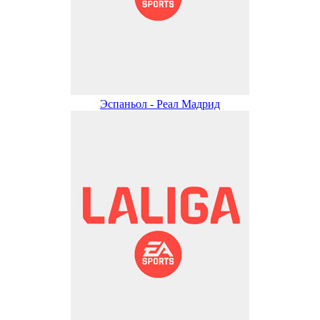
Эспаньол - Реал Мадрид