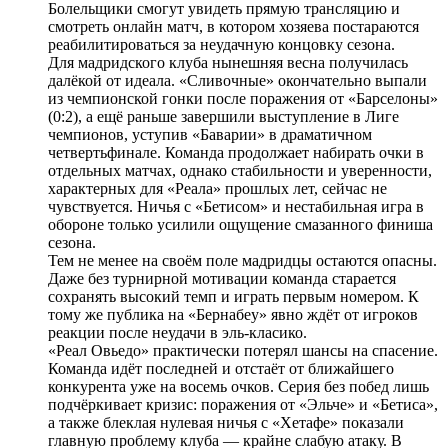
Болельщики смогут увидеть прямую трансляцию и
смотреть онлайн матч, в котором хозяева постараются
реабилитироваться за неудачную концовку сезона.
Для мадридского клуба нынешняя весна получилась
далёкой от идеала. «Сливочные» окончательно выпали
из чемпионской гонки после поражения от «Барселоны»
(0:2), а ещё раньше завершили выступление в Лиге
чемпионов, уступив «Баварии» в драматичном
четвертьфинале. Команда продолжает набирать очки в
отдельных матчах, однако стабильности и уверенности,
характерных для «Реала» прошлых лет, сейчас не
чувствуется. Ничья с «Бетисом» и нестабильная игра в
обороне только усилили ощущение смазанного финиша
сезона.
Тем не менее на своём поле мадридцы остаются опасны.
Даже без турнирной мотивации команда старается
сохранять высокий темп и играть первым номером. К
тому же публика на «Бернабеу» явно ждёт от игроков
реакции после неудачи в эль-класико.
«Реал Овьедо» практически потерял шансы на спасение.
Команда идёт последней и отстаёт от ближайшего
конкурента уже на восемь очков. Серия без побед лишь
подчёркивает кризис: поражения от «Эльче» и «Бетиса»,
а также блеклая нулевая ничья с «Хетафе» показали
главную проблему клуба — крайне слабую атаку. В