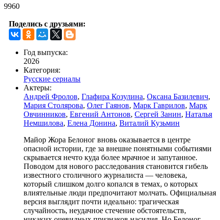
9960
Поделись с друзьями:
Год выпуска:
2026
Категория:
Русские сериалы
Актеры:
Андрей Фролов
,
Глафира Козулина
,
Оксана Базилевич
,
Мария Столярова
,
Олег Гаянов
,
Марк Гаврилов
,
Марк
Овчинников
,
Евгений Антонов
,
Сергей Занин
,
Наталья
Немшилова
,
Елена Донина
,
Виталий Кузьмин
Майор Жора Белоног вновь оказывается в центре
опасной истории, где за внешне понятными событиями
скрывается нечто куда более мрачное и запутанное.
Поводом для нового расследования становится гибель
известного столичного журналиста — человека,
который слишком долго копался в темах, о которых
влиятельные люди предпочитают молчать. Официальная
версия выглядит почти идеально: трагическая
случайность, неудачное стечение обстоятельств,
никаких очевидных признаков насилия. Но Белоног