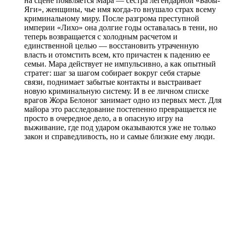
на сцене появляется Мара — сестра легендарной «Бабы-
Яги», женщины, чье имя когда-то внушало страх всему
криминальному миру. После разгрома преступной
империи «Лихо» она долгие годы оставалась в тени, но
теперь возвращается с холодным расчетом и
единственной целью — восстановить утраченную
власть и отомстить всем, кто причастен к падению ее
семьи. Мара действует не импульсивно, а как опытный
стратег: шаг за шагом собирает вокруг себя старые
связи, поднимает забытые контакты и выстраивает
новую криминальную систему. И в ее личном списке
врагов Жора Белоног занимает одно из первых мест. Для
майора это расследование постепенно превращается не
просто в очередное дело, а в опасную игру на
выживание, где под ударом оказываются уже не только
закон и справедливость, но и самые близкие ему люди.