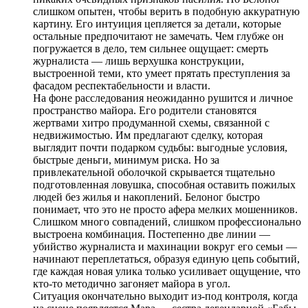
слишком опытен, чтобы верить в подобную аккуратную
картину. Его интуиция цепляется за детали, которые
остальные предпочитают не замечать. Чем глубже он
погружается в дело, тем сильнее ощущает: смерть
журналиста — лишь верхушка конструкции,
выстроенной теми, кто умеет прятать преступления за
фасадом респектабельности и власти.
На фоне расследования неожиданно рушится и личное
пространство майора. Его родители становятся
жертвами хитро продуманной схемы, связанной с
недвижимостью. Им предлагают сделку, которая
выглядит почти подарком судьбы: выгодные условия,
быстрые деньги, минимум риска. Но за
привлекательной оболочкой скрывается тщательно
подготовленная ловушка, способная оставить пожилых
людей без жилья и накоплений. Белоног быстро
понимает, что это не просто афера мелких мошенников.
Слишком много совпадений, слишком профессионально
выстроена комбинация. Постепенно две линии —
убийство журналиста и махинации вокруг его семьи —
начинают переплетаться, образуя единую цепь событий,
где каждая новая улика только усиливает ощущение, что
кто-то методично загоняет майора в угол.
Ситуация окончательно выходит из-под контроля, когда