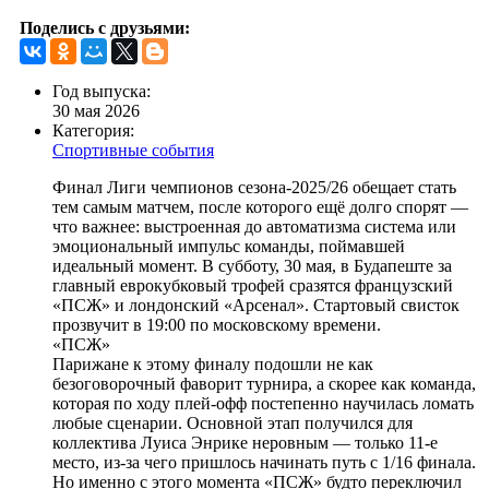
Поделись с друзьями:
Год выпуска:
30 мая 2026
Категория:
Спортивные события
Финал Лиги чемпионов сезона-2025/26 обещает стать
тем самым матчем, после которого ещё долго спорят —
что важнее: выстроенная до автоматизма система или
эмоциональный импульс команды, поймавшей
идеальный момент. В субботу, 30 мая, в Будапеште за
главный еврокубковый трофей сразятся французский
«ПСЖ» и лондонский «Арсенал». Стартовый свисток
прозвучит в 19:00 по московскому времени.
«ПСЖ»
Парижане к этому финалу подошли не как
безоговорочный фаворит турнира, а скорее как команда,
которая по ходу плей-офф постепенно научилась ломать
любые сценарии. Основной этап получился для
коллектива Луиса Энрике неровным — только 11-е
место, из-за чего пришлось начинать путь с 1/16 финала.
Но именно с этого момента «ПСЖ» будто переключил