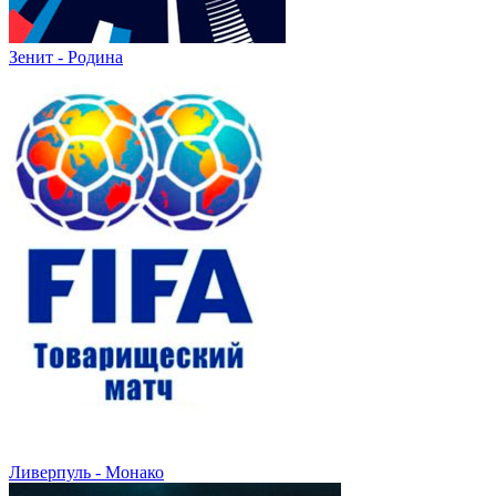
Зенит - Родина
Ливерпуль - Монако