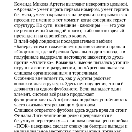
Команда Микеля Артеты выглядит невероятно цельной.
«Арсенал» умеет играть первым номером, умеет терпеть
без мяча, умеет закрываться на результат и взрываться в
прессинге именно в тот момент, когда соперник теряет
структуру. По сути, нынешние «канониры» — это уже
не романтичный молодой проект, а абсолютно зрелый
претендент на европейскую корону.
В плей-офф лондонцы последовательно выбили
«Байер», затем в тяжелейшем противостоянии прошли
«Спортинг», где всё решил буквально один эпизод, а в
полуфинале выдержали настоящую шахматную дуэль
против «Атлетико». Команда Симеоне пыталась утопить
игру в вязкости и разрушении, но «Арсенал» оказался
слишком организованным и терпеливым.
Особенно впечатляет то, как у Артеты работает
коллективная структура. Здесь нет ощущения, что всё
держится на одном футболисте. Если выпадает один
элемент, система всё равно продолжает
функционировать. А в финалах подобная устойчивость
часто оказывается решающим фактором.
Слишком открытого футбола здесь ждать вряд ли стоит.
Финалы Лиги чемпионов редко превращаются в
безумную перестрелку — слишком велика цена ошибки.
«ПСЖ» наверняка сделает ставку на быстрые выпады и
индивидуальное мастерство группы атаки, тогда как