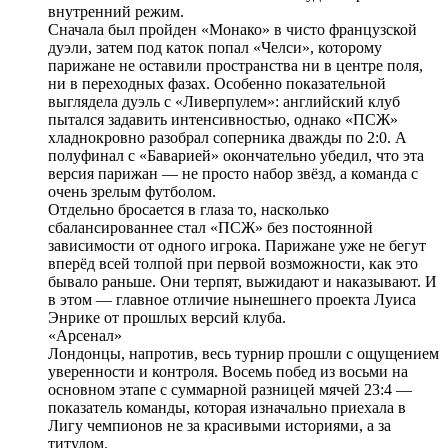
внутренний режим.
Сначала был пройден «Монако» в чисто французской
дуэли, затем под каток попал «Челси», которому
парижане не оставили пространства ни в центре поля,
ни в переходных фазах. Особенно показательной
выглядела дуэль с «Ливерпулем»: английский клуб
пытался задавить интенсивностью, однако «ПСЖ»
хладнокровно разобрал соперника дважды по 2:0. А
полуфинал с «Баварией» окончательно убедил, что эта
версия парижан — не просто набор звёзд, а команда с
очень зрелым футболом.
Отдельно бросается в глаза то, насколько
сбалансированнее стал «ПСЖ» без постоянной
зависимости от одного игрока. Парижане уже не бегут
вперёд всей толпой при первой возможности, как это
бывало раньше. Они терпят, выжидают и наказывают. И
в этом — главное отличие нынешнего проекта Луиса
Энрике от прошлых версий клуба.
«Арсенал»
Лондонцы, напротив, весь турнир прошли с ощущением
уверенности и контроля. Восемь побед из восьми на
основном этапе с суммарной разницей мячей 23:4 —
показатель команды, которая изначально приехала в
Лигу чемпионов не за красивыми историями, а за
титулом.