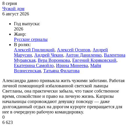
8 серия
Чужой дом
6 август 2026
Год выпуска:
2026
Жанр:
Русские сериалы
В ролях:
Алексей Гнилицкий
,
Алексей Осипов
,
Андрей
Марусин
,
Андрей Чекин
,
Антон Даниленко
,
Валентина
Муравская
,
Вера Воронкова
,
Евгений Коряковский
,
Екатерина Самойло
,
Ирина Минеева
,
Майя
Вознесенская
,
Татьяна Филатова
Александра давно привыкла жить чужими заботами. Работая
личной помощницей избалованной светской львицы
Светланы, она практически забыла, что такое собственное
время, спокойствие и право на личную жизнь. Капризы
начальницы сопровождают девушку повсюду — даже
долгожданный отдых на дорогом курорте превращается для
нее в очередную рабочую командировку.
0
6 623