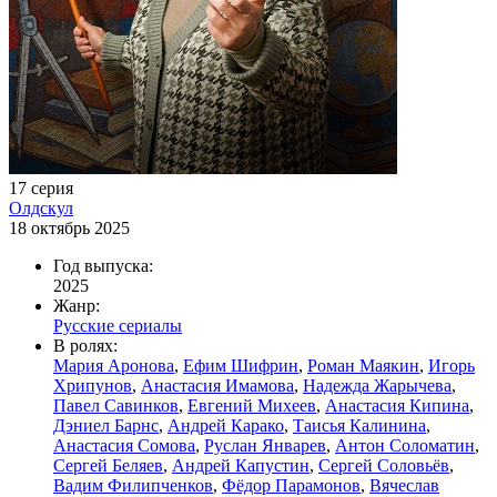
17 серия
Олдскул
18 октябрь 2025
Год выпуска:
2025
Жанр:
Русские сериалы
В ролях:
Мария Аронова
,
Ефим Шифрин
,
Роман Маякин
,
Игорь
Хрипунов
,
Анастасия Имамова
,
Надежда Жарычева
,
Павел Савинков
,
Евгений Михеев
,
Анастасия Кипина
,
Дэниел Барнс
,
Андрей Карако
,
Таисья Калинина
,
Анастасия Сомова
,
Руслан Январев
,
Антон Соломатин
,
Сергей Беляев
,
Андрей Капустин
,
Сергей Соловьёв
,
Вадим Филипченков
,
Фёдор Парамонов
,
Вячеслав