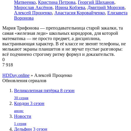
Матвеенко
,
Кристина Петрова
,
Георгий Шиханов
,
Мирослав Аксёнов
,
Ирина Кобзева
,
Дмитрий Морозов
,
Алексей Проценко
,
Анастасия Коровайченко
,
Елизавета
Воронова
Мария Трифонова — преподавательница старой закалки, та
самая «железная леди» школьных коридоров, для которой
математика — не просто предмет, а дисциплина,
выстраивающая характер. В её классе не звенят телефоны, не
мелькают экраны планшетов и не звучат пустые разговоры:
всё подчинено строгому ритму формул и доказательств.
0
7 918
HDDay.online
» Алексей Проценко
Обновления сериалов
Великолепная пятёрка 8 сезон
30 серия
Кордон 3 сезон
анонс
Новости
1 серия
Дельфин 3 сезон