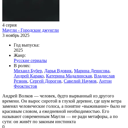
4 серия
Маугли - Городские джунгли
3 ноябрь 2025
Год выпуска:
2025
Жанр:
Русские сериалы
В ролях:
Михаил Бубер
,
Дарья Вдовик
,
Марина Денисова
,
Андрей Карако
,
Катерина Мадалинская
,
Владислав
Резник
,
Сергей Дорогов
,
Савелий Наумов
,
Антон
Феоктистов
Андрей Волков — человек, будто вырванный из другого
времени. Он вырос сиротой в глухой деревне, где шум ветра
заменял человеческие голоса, а понятие «выживание» было не
красивым словом, а ежедневной необходимостью. Его
называют современным Маугли — не ради метафоры, а по
сути: он живёт по законам инстинкта
0