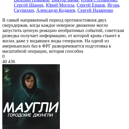
Сергей Шанин
,
Юрий Могила
,
Сергей Ершов
,
Игорь
Скурихин
,
Александр Коданев
,
Сергей Назаренко
В самый напряженный период противостояния двух
сверхдержав, когда каждое неверное движение могло
запустить цепную реакцию необратимых событий, советская
разведка получает информацию, от которой кровь стынет в
жилах даже у видавших виды генералов. На одной из
американских баз в ФРГ разворачивается подготовка к
масштабной операции, которая способна
0
40 436