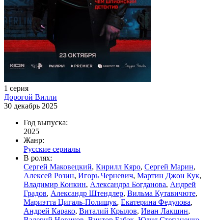
1 серия
Дорогой Вилли
30 декабрь 2025
Год выпуска:
2025
Жанр:
Русские сериалы
В ролях:
Сергей Маковецкий
,
Кирилл Кяро
,
Сергей Марин
,
Алексей Розин
,
Игорь Черневич
,
Мартин Джон Кук
,
Владимир Конкин
,
Александра Богданова
,
Андрей
Градов
,
Александр Штендлер
,
Вильма Кутавичюте
,
Мариэтта Цигаль-Полищук
,
Екатерина Федулова
,
Андрей Карако
,
Виталий Крылов
,
Иван Лакшин
,
Валерий Новиков
,
Виктор Бабак
,
Юлия Степаненко
,