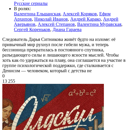
Русские сериалы
В ролях:
Валентина Ельшанская
,
Алексей Коряков
,
Ефим
Архипов
,
Николай Иванов
,
Андрей Карако
,
Андрей
Аверьянов
,
Алексей Степанов
,
Валентина Муравская
,
Сергей Кореньков
,
Диана Гараева
Следователь Дарья Ситникова живёт будто на изломе: её
привычный мир рухнул после гибели мужа, и теперь
бессонница превратилась в постоянного спутника,
разъедающего силы и лишающего ясности мыслей. Чтобы
хоть как-то удержаться на плаву, она соглашается на участие в
группе психологической поддержки, где сталкивается с
Денисом — человеком, который с детства не
0
13 255