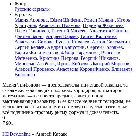
Жанр:
Русские сериалы
В ролях:
Мария Аронова
,
Ефим Шифрин
,
Роман Маякин
,
Игорь
Хрипунов
,
Анастасия Имамова
,
Надежда Жарычева
,
Павел Савинков
,
Евгений Михеев
,
Анастасия Кипина
,
Дэниел Барнс
,
Андрей Карако
,
Таисья Калинина
,
Анастасия Сомова
,
Руслан Январев
,
Антон Соломатин
,
Сергей Беляев
,
Андрей Капустин
,
Сергей Соловьёв
,
Вадим Филипченков
,
Фёдор Парамонов
,
Вячеслав
Матвеенко
,
Кристина Петрова
,
Георгий Шиханов
,
Мирослав Аксёнов
,
Ирина Кобзева
,
Дмитрий Морозов
,
Алексей Проценко
,
Анастасия Коровайченко
,
Елизавета
Воронова
Мария Трифонова — преподавательница старой закалки, та
самая «железная леди» школьных коридоров, для которой
математика — не просто предмет, а дисциплина,
выстраивающая характер. В её классе не звенят телефоны, не
мелькают экраны планшетов и не звучат пустые разговоры:
всё подчинено строгому ритму формул и доказательств.
0
7 901
HDDay.online
» Андрей Карако