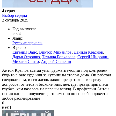
4 серия
Выбор сердца
2 октябрь 2025
Год выпуска:
2024
Жанр:
Русские сериалы
В ролях:
Евгения Вайс
,
Виктор Михайлов
,
Данила Краснов
,
Дарья Отрошко
,
Татьяна Бовкалова
,
Сергей Широчин
,
Михаил Свито
,
Андрей Сенькин
Антон Крылов всегда умел держать эмоции под контролем,
будь то в зале суда или за кухонным столом дома. Он работал
следователем, и его жизнь давно превратилась в череду
допросов, отчётов и бесконечных дел, где правда пряталась
глубже, чем казалось на первый взгляд. В профессии Антон
ценил одно — ощущение, что именно он способен довести
любое расследование
0
6 601