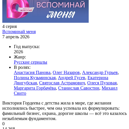
4 серия
Вспоминай меня
7 апрель 2026
Год выпуска:
2026
Жанр:
Русские сериалы
В ролях:
Анастасия Панова
,
Олег Назаров
,
Александр Гурьев
,
Полина Кузьминская
,
Андрей Гусев
,
Екатерина
Двигубская
,
Святослав Астрамович
,
Олеся Пуховая
,
Маргарита Горбачёва
,
Станислав Савостин
,
Михаил
Свито
Виктория Гордеева с детства жила в мире, где желания
исполнялись быстрее, чем она успевала их формулировать:
фамильный бизнес, охрана, дорогие школы — всё это казалось
незыблемым фундаментом.
0
14 368