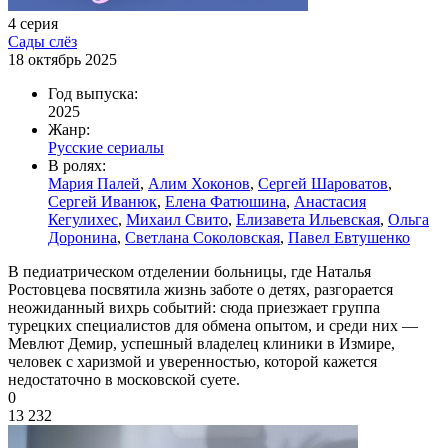
4 серия
Сады слёз
18 октябрь 2025
Год выпуска:
2025
Жанр:
Русские сериалы
В ролях:
Мария Палей
,
Алим Хоконов
,
Сергей Шароватов
,
Сергей Иванюк
,
Елена Фатюшина
,
Анастасия
Кегулихес
,
Михаил Свито
,
Елизавета Ильевская
,
Ольга
Доронина
,
Светлана Соколовская
,
Павел Евтушенко
В педиатрическом отделении больницы, где Наталья
Ростовцева посвятила жизнь заботе о детях, разгорается
неожиданный вихрь событий: сюда приезжает группа
турецких специалистов для обмена опытом, и среди них —
Мевлют Демир, успешный владелец клиники в Измире,
человек с харизмой и уверенностью, которой кажется
недостаточно в московской суете.
0
13 232