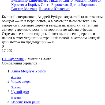
Владимир Епифанцев
,
Михаил Свито
,
Михаил Горевой
,
Кристина Корбут
,
Ольга Боровская
,
Ирина Баринова
,
Виктор Молчан
,
Николай Юшкевич
Бывший спецназовец Андрей Рубцов когда-то был настоящим
бойцом — не в переносном, а в самом прямом смысле. Но
теперь он променял форму и выезды на зачистки на тёплый
свитер, утреннюю росу и неторопливые заботы о ферме.
Отрезав все хвосты городской жизни, он осел в деревне и
нашёл в этом уединении странный покой, в котором каждый
день похож на предыдущий — и
0
17 959
HDDay.online
» Михаил Свито
Обновления сериалов
Анна Медиум 5 сезон
4 серия
Число зверя
3 серия
Чужой дом
8 серия
Излечу твои раны