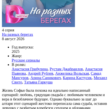
4 серия
На разных берегах
8 август 2026
Год выпуска:
2025
Жанр:
Русские сериалы
В ролях:
Анастасия Грибулина
,
Рустам Джабраилов
,
Анастасия
Пьянова
,
Андрей Рублев
,
Анжелика Вольская
,
Самад
Мансуров
,
Арина Саникович
,
Карина Кастусик
,
Михаил
Свито
,
Татьяна Гаркуша
Жизнь Софьи была похожа на идеально написанный
сценарий: любовь, грядущая свадьба с любимым человеком и
вера в безоблачное будущее. Однако буквально за шаг до
алтаря этот сценарий жестоко переписала сама судьба, оставив
девушку с разбитым вдребезги сердцем и обломками