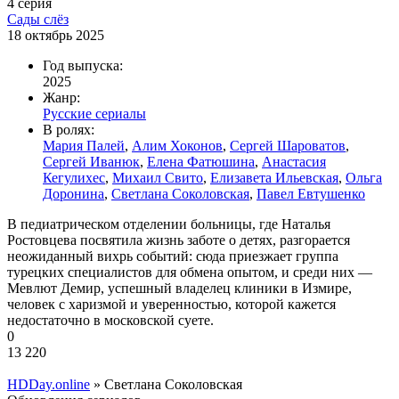
4 серия
Сады слёз
18 октябрь 2025
Год выпуска:
2025
Жанр:
Русские сериалы
В ролях:
Мария Палей
,
Алим Хоконов
,
Сергей Шароватов
,
Сергей Иванюк
,
Елена Фатюшина
,
Анастасия
Кегулихес
,
Михаил Свито
,
Елизавета Ильевская
,
Ольга
Доронина
,
Светлана Соколовская
,
Павел Евтушенко
В педиатрическом отделении больницы, где Наталья
Ростовцева посвятила жизнь заботе о детях, разгорается
неожиданный вихрь событий: сюда приезжает группа
турецких специалистов для обмена опытом, и среди них —
Мевлют Демир, успешный владелец клиники в Измире,
человек с харизмой и уверенностью, которой кажется
недостаточно в московской суете.
0
13 220
HDDay.online
» Светлана Соколовская