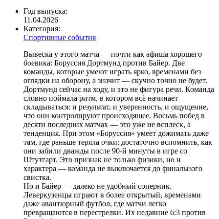
Год выпуска:
11.04.2026
Категория:
Спортивные события
Вывеска у этого матча — почти как афиша хорошего
боевика: Боруссия Дортмунд против Байер. Две
команды, которые умеют играть ярко, временами без
оглядки на оборону, а значит — скучно точно не будет.
Дортмунд сейчас на ходу, и это не фигура речи. Команда
словно поймала ритм, в котором всё начинает
складываться: и результат, и уверенность, и ощущение,
что они контролируют происходящее. Восьмь побед в
десяти последних матчах — это уже не всплеск, а
тенденция. При этом «Боруссия» умеет дожимать даже
там, где раньше теряла очки: достаточно вспомнить, как
они забили дважды после 90-й минуты в игре со
Штутгарт. Это признак не только физики, но и
характера — команда не выключается до финального
свистка.
Но и Байер — далеко не удобный соперник.
Леверкузенцы играют в более открытый, временами
даже авантюрный футбол, где матчи легко
превращаются в перестрелки. Их недавние 6:3 против