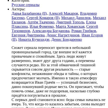
Категория:
Русские сериалы
Актеры:
Дарья Балабанова (II)
,
Алексей Макаров
,
Владимир
Басенко
,
Сергей Комаров (II)
,
Михаил Данилюк
,
Михаил
Евланов
,
Артём Ткаченко
,
Дмитрий Тополь
,
Елена
Плаксина
,
Илья Фоменко
,
Марта Хованская
,
Сергей
Тихомиров
,
Александра Богданова
,
Роман Грибков
,
Евгения Дмитриева
,
Денис Нагретдинов
,
Иван Егоров
(II)
,
Никита Кучихидзе
,
Денис Бондаренко
Сюжет сериала переносит зрителя в небольшой
провинциальный город, где внешне всё кажется
привычным и спокойным. Здесь люди живут
размеренно, знают друг друга годами, а перемены
случаются редко. Но за этой обманчивой тишиной
скрывается совсем другая реальность — старые
конфликты, незажившие обиды и тайны, о которых
предпочитают молчать. Именно в такую атмосферу
возвращается Иван Грачёв — успешный бизнесмен,
давно покинувший родные места. Он приезжает, чтобы
помочь семье, даже не подозревая, насколько глубоко
придётся погрузиться в прошлое.
С первых дней становится ясно: беды семьи начались не
вчера. То, что когда-то казалось забытым, снова выходит