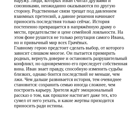
наружу. Люди, которых Иван считал друзьями и
союзниками, неожиданно оказываются по другую
сторону. Родственные связи трещат под давлением
взаимных претензий, а давние решения начинают
приносить последствия только сейчас. История
постепенно превращается в напряжённую драму о
мести, предательстве и цене семейной лояльности. На
этом фоне рушится не только репутация самого Ивана,
но и привычный мир всех Грачёвых.
Главному герою предстоит сделать выбор, от которого
зависит слишком многое. Он пытается примирить
родных, вернуть доверие и остановить разрушительный
конфликт, но одновременно его преследует собственная
вина. Иван знает правду, способную изменить судьбы
близких, однако боится последствий не меньше, чем
лжи. Чем дальше развивается история, тем очевиднее
становится: сохранить семью иногда сложнее, чем
построить карьеру. Зрителя ждёт эмоциональный
рассказ о том, как прошлое настигает даже тех, кто
сумел от него уехать, и какие жертвы приходится
приносить ради истины.