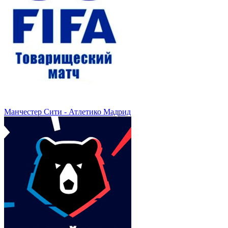
Манчестер Сити - Атлетико Мадрид