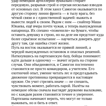
удар немецкой артиллерии буквально стирает
передовую, разрывая строй и отрезая несколько взводов
от основных сил. В этом хаосе Самогон оказывается по
другую сторону линии фронта — в тылу врага, без
чёткой связи и с единственной задачей: выжить и
вывести людей к своим. Рядом с ним — снайпер Маша
Юнаева, ещё вчера почти чужая, а теперь вынужденная
напарница. Их спешно «поженили» на бумаге, чтобы
оставить девушку в строю, но на деле им предстоит куда
более серьёзное испытание — научиться доверять друг
другу там, где ошибка стоит жизни.
Путь на восток оказывается не прямой линией, а
чередой вынужденных остановок и опасных решений.
Наткнувшись на партизанскую базу, бойцы понимают:
идти дальше в одиночку — значит играть на стороне
случая. Они объединяются, и Самогон постепенно
становится не просто командиром, а учителем. Его
охотничий опыт, умение читать лес и предугадывать
движение противника превращаются в настоящее
оружие. Он учит стрелять иначе — не спешить,
чувствовать момент, работать парой. Налёты на
немецкие обозы сначала выглядят дерзкими вылазками,
но с каждым разом становятся точнее и увереннее.
Партизаны начинают верить, что могут не только
выживать, но и бить в ответ.