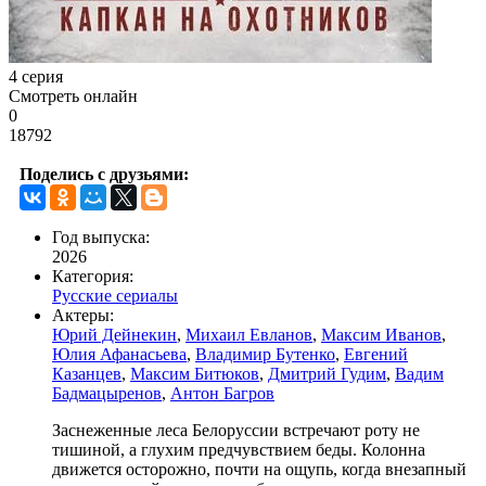
4 серия
Смотреть онлайн
0
18792
Поделись с друзьями:
Год выпуска:
2026
Категория:
Русские сериалы
Актеры:
Юрий Дейнекин
,
Михаил Евланов
,
Максим Иванов
,
Юлия Афанасьева
,
Владимир Бутенко
,
Евгений
Казанцев
,
Максим Битюков
,
Дмитрий Гудим
,
Вадим
Бадмацыренов
,
Антон Багров
Заснеженные леса Белоруссии встречают роту не
тишиной, а глухим предчувствием беды. Колонна
движется осторожно, почти на ощупь, когда внезапный