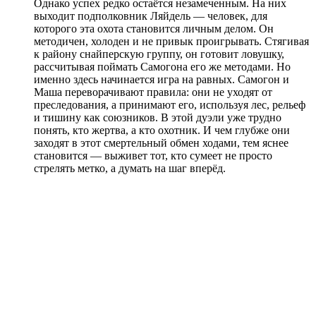
Однако успех редко остаётся незамеченным. На них
выходит подполковник Ляйдель — человек, для
которого эта охота становится личным делом. Он
методичен, холоден и не привык проигрывать. Стягивая
к району снайперскую группу, он готовит ловушку,
рассчитывая поймать Самогона его же методами. Но
именно здесь начинается игра на равных. Самогон и
Маша переворачивают правила: они не уходят от
преследования, а принимают его, используя лес, рельеф
и тишину как союзников. В этой дуэли уже трудно
понять, кто жертва, а кто охотник. И чем глубже они
заходят в этот смертельный обмен ходами, тем яснее
становится — выживет тот, кто сумеет не просто
стрелять метко, а думать на шаг вперёд.