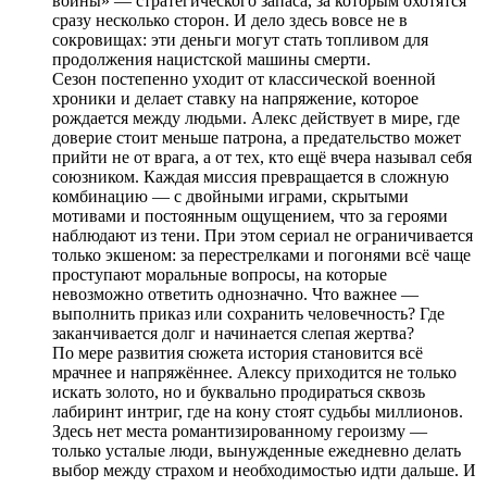
войны» — стратегического запаса, за которым охотятся
сразу несколько сторон. И дело здесь вовсе не в
сокровищах: эти деньги могут стать топливом для
продолжения нацистской машины смерти.
Сезон постепенно уходит от классической военной
хроники и делает ставку на напряжение, которое
рождается между людьми. Алекс действует в мире, где
доверие стоит меньше патрона, а предательство может
прийти не от врага, а от тех, кто ещё вчера называл себя
союзником. Каждая миссия превращается в сложную
комбинацию — с двойными играми, скрытыми
мотивами и постоянным ощущением, что за героями
наблюдают из тени. При этом сериал не ограничивается
только экшеном: за перестрелками и погонями всё чаще
проступают моральные вопросы, на которые
невозможно ответить однозначно. Что важнее —
выполнить приказ или сохранить человечность? Где
заканчивается долг и начинается слепая жертва?
По мере развития сюжета история становится всё
мрачнее и напряжённее. Алексу приходится не только
искать золото, но и буквально продираться сквозь
лабиринт интриг, где на кону стоят судьбы миллионов.
Здесь нет места романтизированному героизму —
только усталые люди, вынужденные ежедневно делать
выбор между страхом и необходимостью идти дальше. И