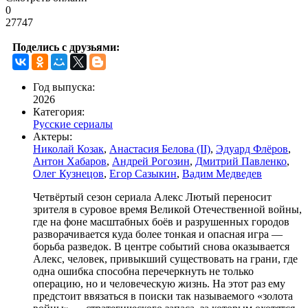
0
27747
Поделись с друзьями:
Год выпуска:
2026
Категория:
Русские сериалы
Актеры:
Николай Козак
,
Анастасия Белова (II)
,
Эдуард Флёров
,
Антон Хабаров
,
Андрей Рогозин
,
Дмитрий Павленко
,
Олег Кузнецов
,
Егор Сазыкин
,
Вадим Медведев
Четвёртый сезон сериала Алекс Лютый переносит
зрителя в суровое время Великой Отечественной войны,
где на фоне масштабных боёв и разрушенных городов
разворачивается куда более тонкая и опасная игра —
борьба разведок. В центре событий снова оказывается
Алекс, человек, привыкший существовать на грани, где
одна ошибка способна перечеркнуть не только
операцию, но и человеческую жизнь. На этот раз ему
предстоит ввязаться в поиски так называемого «золота