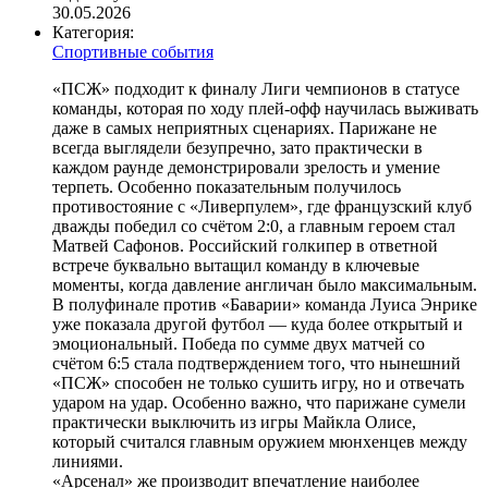
30.05.2026
Категория:
Спортивные события
«ПСЖ» подходит к финалу Лиги чемпионов в статусе
команды, которая по ходу плей-офф научилась выживать
даже в самых неприятных сценариях. Парижане не
всегда выглядели безупречно, зато практически в
каждом раунде демонстрировали зрелость и умение
терпеть. Особенно показательным получилось
противостояние с «Ливерпулем», где французский клуб
дважды победил со счётом 2:0, а главным героем стал
Матвей Сафонов. Российский голкипер в ответной
встрече буквально вытащил команду в ключевые
моменты, когда давление англичан было максимальным.
В полуфинале против «Баварии» команда Луиса Энрике
уже показала другой футбол — куда более открытый и
эмоциональный. Победа по сумме двух матчей со
счётом 6:5 стала подтверждением того, что нынешний
«ПСЖ» способен не только сушить игру, но и отвечать
ударом на удар. Особенно важно, что парижане сумели
практически выключить из игры Майкла Олисе,
который считался главным оружием мюнхенцев между
линиями.
«Арсенал» же производит впечатление наиболее