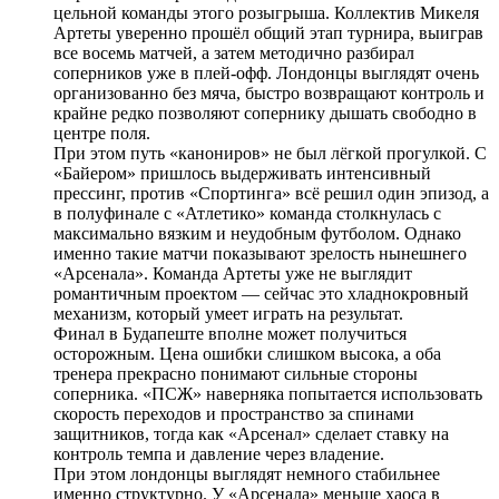
цельной команды этого розыгрыша. Коллектив Микеля
Артеты уверенно прошёл общий этап турнира, выиграв
все восемь матчей, а затем методично разбирал
соперников уже в плей-офф. Лондонцы выглядят очень
организованно без мяча, быстро возвращают контроль и
крайне редко позволяют сопернику дышать свободно в
центре поля.
При этом путь «канониров» не был лёгкой прогулкой. С
«Байером» пришлось выдерживать интенсивный
прессинг, против «Спортинга» всё решил один эпизод, а
в полуфинале с «Атлетико» команда столкнулась с
максимально вязким и неудобным футболом. Однако
именно такие матчи показывают зрелость нынешнего
«Арсенала». Команда Артеты уже не выглядит
романтичным проектом — сейчас это хладнокровный
механизм, который умеет играть на результат.
Финал в Будапеште вполне может получиться
осторожным. Цена ошибки слишком высока, а оба
тренера прекрасно понимают сильные стороны
соперника. «ПСЖ» наверняка попытается использовать
скорость переходов и пространство за спинами
защитников, тогда как «Арсенал» сделает ставку на
контроль темпа и давление через владение.
При этом лондонцы выглядят немного стабильнее
именно структурно. У «Арсенала» меньше хаоса в