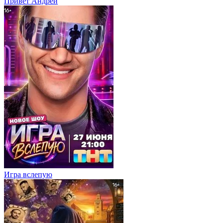
Привет Андpей
Игра вслепую