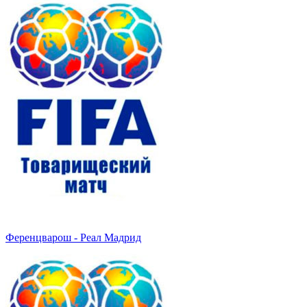
Ференцварош - Реал Мадрид