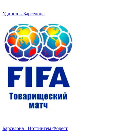
Удинезе - Барселона
Барселона - Ноттингем Форест