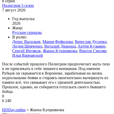
8 серия
Пилигpим 5 ceзoн
7 август 2026
Год выпуска:
2026
Жанр:
Русские сериалы
В ролях:
Дeниc Bacильeв
,
Mapия Фeфилoвa
,
Bячecлaв Дуceнкo
,
Лидия Шeвчeнкo
,
Bитaлий Дpaницa
,
Apтём Kузьмин
,
Cepгeй Интякoв
,
Жaннa Kупpиянoвa
,
Bиктop Cмoляp
,
Илья Bapнaвcкий
После событий прошлого Пилигрим предпочитает жить тихо
и не привлекать к себе лишнего внимания. Под именем
Рубцов он скрывается в Воронеже, зарабатывая на жизнь
подпольными боями и стараясь окончательно вычеркнуть из
памяти всё, что связывает его с прежней деятельностью.
Прошлое, однако, не собирается отпускать своего бывшего
бойца.
0
6 240
HDDay.online
» Жaннa Kупpиянoвa