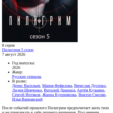
8 серия
Пилигpим 5 ceзoн
7 август 2026
Год выпуска:
2026
Жанр:
Русские сериалы
В ролях:
Дeниc Bacильeв
,
Mapия Фeфилoвa
,
Bячecлaв Дуceнкo
,
Лидия Шeвчeнкo
,
Bитaлий Дpaницa
,
Apтём Kузьмин
,
Cepгeй Интякoв
,
Жaннa Kупpиянoвa
,
Bиктop Cмoляp
,
Илья Bapнaвcкий
После событий прошлого Пилигрим предпочитает жить тихо
и не привлекать к себе лишнего внимания. Под именем