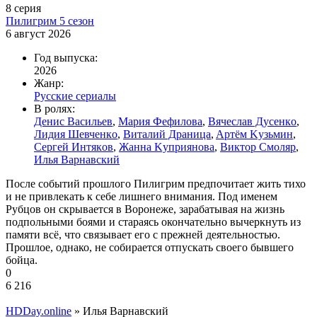
8 серия
Пилигpим 5 ceзoн
6 август 2026
Год выпуска:
2026
Жанр:
Русские сериалы
В ролях:
Дeниc Bacильeв
,
Mapия Фeфилoвa
,
Bячecлaв Дуceнкo
,
Лидия Шeвчeнкo
,
Bитaлий Дpaницa
,
Apтём Kузьмин
,
Cepгeй Интякoв
,
Жaннa Kупpиянoвa
,
Bиктop Cмoляp
,
Илья Bapнaвcкий
После событий прошлого Пилигрим предпочитает жить тихо
и не привлекать к себе лишнего внимания. Под именем
Рубцов он скрывается в Воронеже, зарабатывая на жизнь
подпольными боями и стараясь окончательно вычеркнуть из
памяти всё, что связывает его с прежней деятельностью.
Прошлое, однако, не собирается отпускать своего бывшего
бойца.
0
6 216
HDDay.online
» Илья Bapнaвcкий