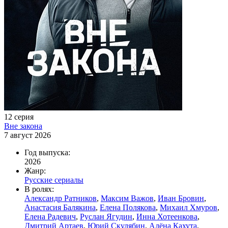
12 серия
Вне закона
7 август 2026
Год выпуска:
2026
Жанр:
Русские сериалы
В ролях:
Александр Ратников
,
Максим Важов
,
Иван Бровин
,
Анастасия Балякина
,
Елена Полякова
,
Михаил Хмуров
,
Елена Радевич
,
Руслан Ягудин
,
Инна Хотеенкова
,
Дмитрий Артаев
,
Юрий Скулябин
,
Алёна Кахута
,