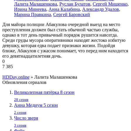
Лалита Малашенкова
,
Руслан Булатов
,
Сергей Мищенко
,
Ирина Минеева
,
Анна Калабина
,
Александр Удалов
,
Марина Правкина
,
Сергей Баровский
Для майора полиции Абакулова очередной выезд на место
преступления должен был стать обычной частью службы,
однако в тот день привычный порядок рушится навсегда.
Среди груды мусора оперативники находят жестоко избитую
девушку, которая едва подает признаки жизни. Подойдя
ближе, Абакулов с ужасом понимает, что перед ним находится
его девятнадцатилетняя дочь.
0
7 385
HDDay.online
» Лалита Малашенкова
Обновления сериалов
Великолепная пятёрка 8 сезон
28 серия
Анна Медиум 5 сезон
2 серия
Число зверя
3 серия
Фейк