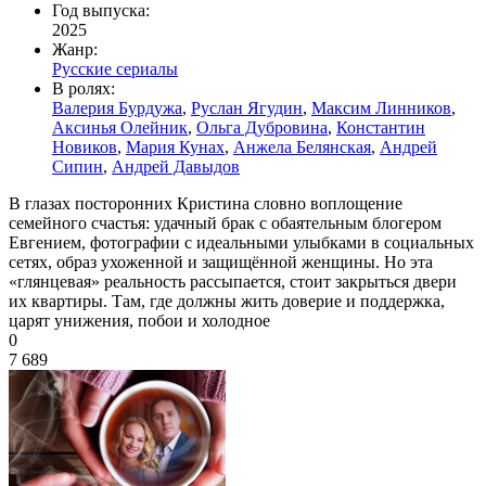
Год выпуска:
2025
Жанр:
Русские сериалы
В ролях:
Валерия Бурдужа
,
Руслан Ягудин
,
Максим Линников
,
Аксинья Олейник
,
Ольга Дубровина
,
Константин
Новиков
,
Мария Кунах
,
Анжела Белянская
,
Андрей
Сипин
,
Андрей Давыдов
В глазах посторонних Кристина словно воплощение
семейного счастья: удачный брак с обаятельным блогером
Евгением, фотографии с идеальными улыбками в социальных
сетях, образ ухоженной и защищённой женщины. Но эта
«глянцевая» реальность рассыпается, стоит закрыться двери
их квартиры. Там, где должны жить доверие и поддержка,
царят унижения, побои и холодное
0
7 689