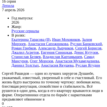
16 серия
Лепила
7 апрель 2026
Год выпуска:
2026
Жанр:
Русские сериалы
В ролях:
Екатерина Тарасова (II)
,
Иван Моховиков
,
Залим
Мирзоев
,
Анастасия Сапожникова
,
Руслан Банковский
,
Роман Грибков
,
Александр Лырчиков
,
Сергей Борисов
,
Джалил Асретов
,
Евгения Синицкая
,
Денис Кутузов
,
Станислав Беляев
,
Владислав Картамышев
,
Самад
Мансуров
,
Олег Морозов
,
Анастасия Мухамедалиева
,
Даниил Толстых
,
Анастасия Якушева
,
Руслан Ягудин
Сергей Рашидов — один из лучших хирургов Душанбе,
уважаемый, известный, уверенный в себе и счастливый. Его
жизнь будто выстроена по точному чертежу: любимая жена,
блестящая репутация, спокойствие и стабильность. Всё
рушится в один день, когда в его квартиру врываются люди в
форме. Оперативники отдела по борьбе с наркотиками
предъявляют обвинение в
0