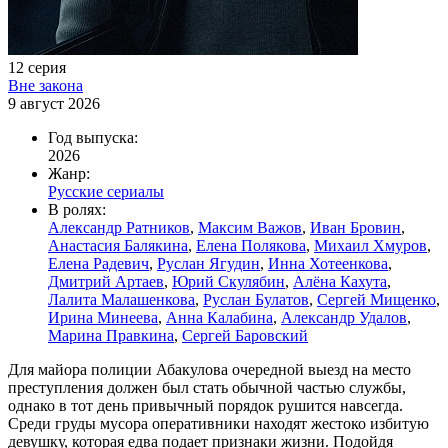
12 серия
Вне закона
9 август 2026
Год выпуска:
2026
Жанр:
Русские сериалы
В ролях:
Александр Ратников
,
Максим Важов
,
Иван Бровин
,
Анастасия Балякина
,
Елена Полякова
,
Михаил Хмуров
,
Елена Радевич
,
Руслан Ягудин
,
Инна Хотеенкова
,
Дмитрий Артаев
,
Юрий Скулябин
,
Алёна Кахута
,
Лалита Малашенкова
,
Руслан Булатов
,
Сергей Мищенко
,
Ирина Минеева
,
Анна Калабина
,
Александр Удалов
,
Марина Правкина
,
Сергей Баровский
Для майора полиции Абакулова очередной выезд на место
преступления должен был стать обычной частью службы,
однако в тот день привычный порядок рушится навсегда.
Среди груды мусора оперативники находят жестоко избитую
девушку, которая едва подает признаки жизни. Подойдя