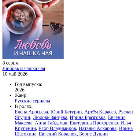
8 серия
Любовь и чашка чая
10 май 2026
Год выпуска:
2026
Жанр:
Русские сериалы
В ролях:
Елена Аросьева
,
Юрий Батурин
,
Артём Карасев
,
Руслан
Ягудин
,
Любовь Зайцева
,
Ирина Бразговка
,
Евгения
Макеева
,
Анна Гайдамак
,
Екатерина Прохоренко
,
Илья
Крупенин
,
Егор Владимиров
,
Наталья Аскарова
,
Ирина
Шатохина
,
Евгений Ковалюк
,
Борис Душин