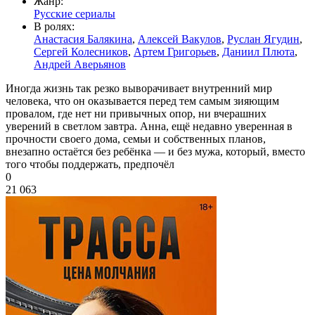
Жанр:
Русские сериалы
В ролях:
Анастасия Балякина
,
Алексей Вакулов
,
Руслан Ягудин
,
Сергей Колесников
,
Артем Григорьев
,
Даниил Плюта
,
Андрей Аверьянов
Иногда жизнь так резко выворачивает внутренний мир
человека, что он оказывается перед тем самым зияющим
провалом, где нет ни привычных опор, ни вчерашних
уверений в светлом завтра. Анна, ещё недавно уверенная в
прочности своего дома, семьи и собственных планов,
внезапно остаётся без ребёнка — и без мужа, который, вместо
того чтобы поддержать, предпочёл
0
21 063