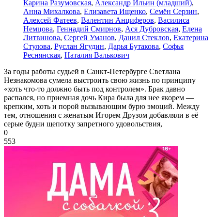
Карина Разумовская
,
Александр Ильин (младший)
,
Анна Михалкова
,
Елизавета Ищенко
,
Семён Серзин
,
Алексей Фатеев
,
Валентин Анциферов
,
Василиса
Немцова
,
Геннадий Смирнов
,
Ася Дубровская
,
Елена
Литвинова
,
Сергей Уманов
,
Данил Стеклов
,
Екатерина
Стулова
,
Руслан Ягудин
,
Дарья Бутакова
,
Софья
Реснянская
,
Наталия Валькович
За годы работы судьей в Санкт-Петербурге Светлана
Незнакомова сумела выстроить свою жизнь по принципу
«хоть что-то должно быть под контролем». Брак давно
распался, но приемная дочь Кира была для нее якорем —
крепким, хоть и порой вызывающим бурю эмоций. Между
тем, отношения с женатым Игорем Друзом добавляли в её
серые будни щепотку запретного удовольствия,
0
553