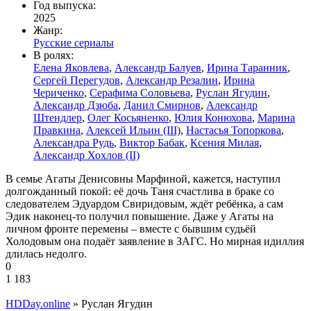
Год выпуска:
2025
Жанр:
Русские сериалы
В ролях:
Елена Яковлева
,
Александр Балуев
,
Ирина Таранник
,
Сергей Перегудов
,
Александр Резалин
,
Ирина
Чериченко
,
Серафима Соловьева
,
Руслан Ягудин
,
Александр Дзюба
,
Данил Смирнов
,
Александр
Штендлер
,
Олег Косьяненко
,
Юлия Конюхова
,
Марина
Правкина
,
Алексей Ильин (III)
,
Настасья Топоркова
,
Александра Рудь
,
Виктор Бабак
,
Ксения Милая
,
Александр Хохлов (II)
В семье Агаты Денисовны Марфиной, кажется, наступил
долгожданный покой: её дочь Таня счастлива в браке со
следователем Эдуардом Свиридовым, ждёт ребёнка, а сам
Эдик наконец-то получил повышение. Даже у Агаты на
личном фронте перемены – вместе с бывшим судьёй
Холодовым она подаёт заявление в ЗАГС. Но мирная идиллия
длилась недолго.
0
1 183
HDDay.online
» Руслан Ягудин