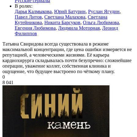
Русские сериалы
В ролях:
Дарья Калмыкова
,
Юрий Батурин
,
Руслан Ягудин
,
Павел Литов
,
Светлана Малахова
,
Светлана
Кутейникова
,
Никита Барсуков
,
Ольга Любимова
,
Евгения Любимова
,
Людмила Моторная
,
Леонид
Филиппов
Татьяна Свиридова всегда существовала в режиме
максимальной концентрации, где цена ошибки измеряется не
репутацией, а человеческими жизнями. Её карьера
кардиохирурга складывалась почти безупречно: сложнейшие
операции, уважение коллег, собственная клиника и
ощущение, что будущее выстроено по чёткому плану.
0
8 041