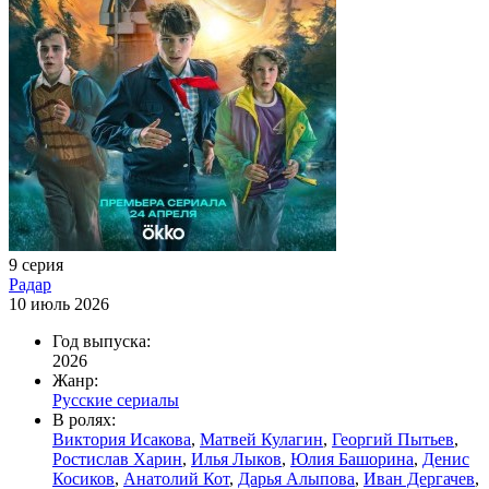
9 серия
Радар
10 июль 2026
Год выпуска:
2026
Жанр:
Русские сериалы
В ролях:
Виктория Исакова
,
Матвей Кулагин
,
Георгий Пытьев
,
Ростислав Харин
,
Илья Лыков
,
Юлия Башорина
,
Денис
Косиков
,
Анатолий Кот
,
Дарья Алыпова
,
Иван Дергачев
,