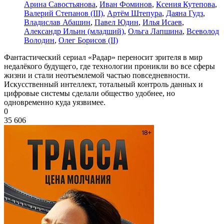
Арина Савостьянова
,
Иван Фоминов
,
Ксения Кутепова
,
Валерий Степанов (III)
,
Артём Штепура
,
Даяна Гудз
,
Владислав Абашин
,
Павел Юдин
,
Илья Исаев
,
Александр Ильин (младший)
,
Ольга Лапшина
,
Всеволод
Володин
,
Олег Борисов (II)
Фантастический сериал «Радар» переносит зрителя в мир
недалёкого будущего, где технологии проникли во все сферы
жизни и стали неотъемлемой частью повседневности.
Искусственный интеллект, тотальный контроль данных и
цифровые системы сделали общество удобнее, но
одновременно куда уязвимее.
0
35 606