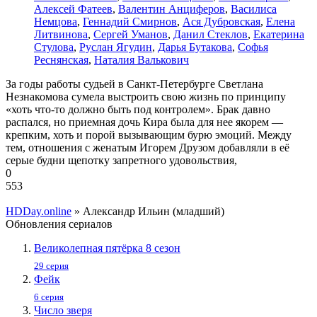
Алексей Фатеев
,
Валентин Анциферов
,
Василиса
Немцова
,
Геннадий Смирнов
,
Ася Дубровская
,
Елена
Литвинова
,
Сергей Уманов
,
Данил Стеклов
,
Екатерина
Стулова
,
Руслан Ягудин
,
Дарья Бутакова
,
Софья
Реснянская
,
Наталия Валькович
За годы работы судьей в Санкт-Петербурге Светлана
Незнакомова сумела выстроить свою жизнь по принципу
«хоть что-то должно быть под контролем». Брак давно
распался, но приемная дочь Кира была для нее якорем —
крепким, хоть и порой вызывающим бурю эмоций. Между
тем, отношения с женатым Игорем Друзом добавляли в её
серые будни щепотку запретного удовольствия,
0
553
HDDay.online
» Александр Ильин (младший)
Обновления сериалов
Великолепная пятёрка 8 сезон
29 серия
Фейк
6 серия
Число зверя