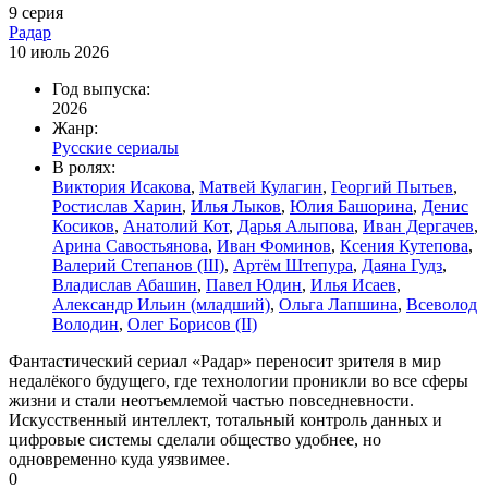
9 серия
Радар
10 июль 2026
Год выпуска:
2026
Жанр:
Русские сериалы
В ролях:
Виктория Исакова
,
Матвей Кулагин
,
Георгий Пытьев
,
Ростислав Харин
,
Илья Лыков
,
Юлия Башорина
,
Денис
Косиков
,
Анатолий Кот
,
Дарья Алыпова
,
Иван Дергачев
,
Арина Савостьянова
,
Иван Фоминов
,
Ксения Кутепова
,
Валерий Степанов (III)
,
Артём Штепура
,
Даяна Гудз
,
Владислав Абашин
,
Павел Юдин
,
Илья Исаев
,
Александр Ильин (младший)
,
Ольга Лапшина
,
Всеволод
Володин
,
Олег Борисов (II)
Фантастический сериал «Радар» переносит зрителя в мир
недалёкого будущего, где технологии проникли во все сферы
жизни и стали неотъемлемой частью повседневности.
Искусственный интеллект, тотальный контроль данных и
цифровые системы сделали общество удобнее, но
одновременно куда уязвимее.
0