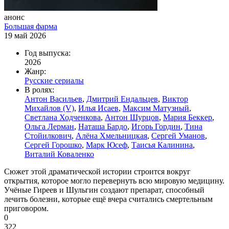
анонс
Большая фарма
19 май 2026
Год выпуска:
2026
Жанр:
Русские сериалы
В ролях:
Антон Васильев
,
Дмитрий Ендальцев
,
Виктор
Михайлов (V)
,
Илья Исаев
,
Максим Матузный
,
Светлана Ходченкова
,
Антон Шурцов
,
Мария Беккер
,
Ольга Лерман
,
Наташа Бардо
,
Игорь Гордин
,
Тина
Стойилкович
,
Алёна Хмельницкая
,
Сергей Уманов
,
Сергей Горошко
,
Марк Юсеф
,
Таисья Калинина
,
Виталий Коваленко
Сюжет этой драматической истории строится вокруг
открытия, которое могло перевернуть всю мировую медицину.
Учёные Гиреев и Шульгин создают препарат, способный
лечить болезни, которые ещё вчера считались смертельным
приговором.
0
322