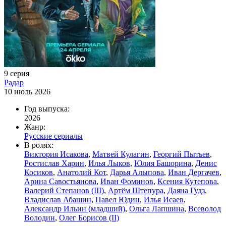
9 серия
Радар
10 июль 2026
Год выпуска:
2026
Жанр:
Русские сериалы
В ролях:
Виктория Исакова
,
Матвей Кулагин
,
Георгий Пытьев
,
Ростислав Харин
,
Илья Лыков
,
Юлия Башорина
,
Денис
Косиков
,
Анатолий Кот
,
Дарья Алыпова
,
Иван Дергачев
,
Арина Савостьянова
,
Иван Фоминов
,
Ксения Кутепова
,
Валерий Степанов (III)
,
Артём Штепура
,
Даяна Гудз
,
Владислав Абашин
,
Павел Юдин
,
Илья Исаев
,
Александр Ильин (младший)
,
Ольга Лапшина
,
Всеволод
Володин
,
Олег Борисов (II)