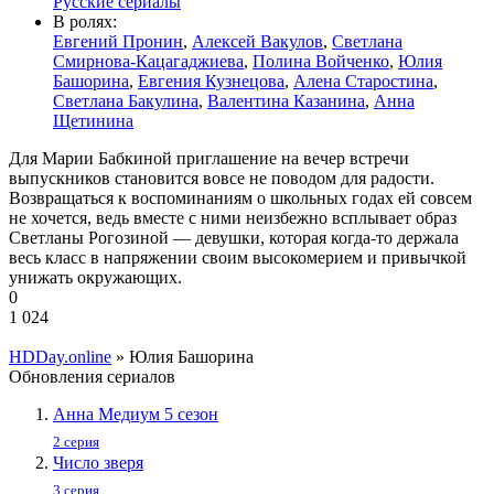
Русские сериалы
В ролях:
Евгений Пронин
,
Алексей Вакулов
,
Светлана
Смирнова-Кацагаджиева
,
Полина Войченко
,
Юлия
Башорина
,
Евгения Кузнецова
,
Алена Старостина
,
Светлана Бакулина
,
Валентина Казанина
,
Анна
Щетинина
Для Марии Бабкиной приглашение на вечер встречи
выпускников становится вовсе не поводом для радости.
Возвращаться к воспоминаниям о школьных годах ей совсем
не хочется, ведь вместе с ними неизбежно всплывает образ
Светланы Рогозиной — девушки, которая когда-то держала
весь класс в напряжении своим высокомерием и привычкой
унижать окружающих.
0
1 024
HDDay.online
» Юлия Башорина
Обновления сериалов
Анна Медиум 5 сезон
2 серия
Число зверя
3 серия