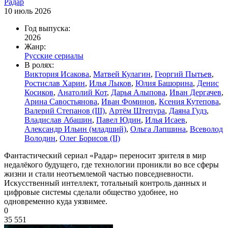
Радар
10 июль 2026
Год выпуска:
2026
Жанр:
Русские сериалы
В ролях:
Виктория Исакова
,
Матвей Кулагин
,
Георгий Пытьев
,
Ростислав Харин
,
Илья Лыков
,
Юлия Башорина
,
Денис
Косиков
,
Анатолий Кот
,
Дарья Алыпова
,
Иван Дергачев
,
Арина Савостьянова
,
Иван Фоминов
,
Ксения Кутепова
,
Валерий Степанов (III)
,
Артём Штепура
,
Даяна Гудз
,
Владислав Абашин
,
Павел Юдин
,
Илья Исаев
,
Александр Ильин (младший)
,
Ольга Лапшина
,
Всеволод
Володин
,
Олег Борисов (II)
Фантастический сериал «Радар» переносит зрителя в мир
недалёкого будущего, где технологии проникли во все сферы
жизни и стали неотъемлемой частью повседневности.
Искусственный интеллект, тотальный контроль данных и
цифровые системы сделали общество удобнее, но
одновременно куда уязвимее.
0
35 551