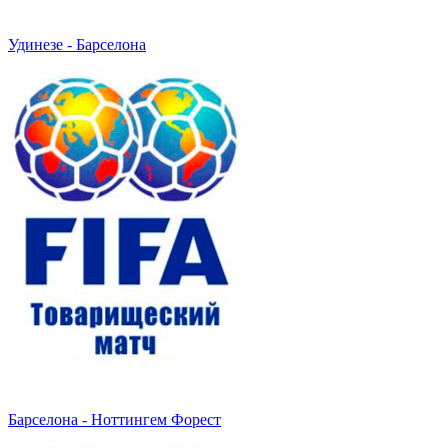
Удинезе - Барселона
Барселона - Ноттингем Форест