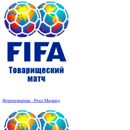
Ференцварош - Реал Мадрид