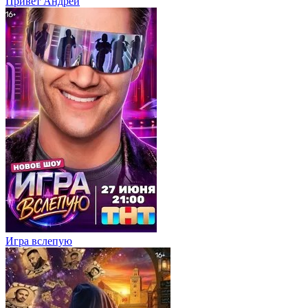
Привет Андpей
Игра вслепую