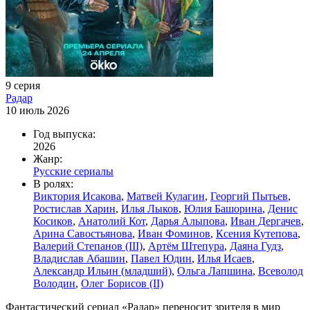
9 серия
Радар
10 июль 2026
Год выпуска:
2026
Жанр:
Русские сериалы
В ролях:
Виктория Исакова
,
Матвей Кулагин
,
Георгий Пытьев
,
Ростислав Харин
,
Илья Лыков
,
Юлия Башорина
,
Денис
Косиков
,
Анатолий Кот
,
Дарья Алыпова
,
Иван Дергачев
,
Арина Савостьянова
,
Иван Фоминов
,
Ксения Кутепова
,
Валерий Степанов (III)
,
Артём Штепура
,
Даяна Гудз
,
Владислав Абашин
,
Павел Юдин
,
Илья Исаев
,
Александр Ильин (младший)
,
Ольга Лапшина
,
Всеволод
Володин
,
Олег Борисов (II)
Фантастический сериал «Радар» переносит зрителя в мир