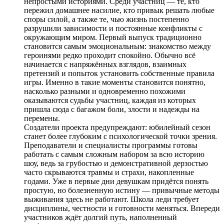
непростыми историями. Среди участниц — те, кто
пережил домашнее насилие, кто привык решать любые
споры силой, а также те, чью жизнь постепенно
разрушили зависимости и постоянные конфликты с
окружающим миром. Первый выпуск традиционно
становится самым эмоциональным: знакомство между
героинями редко проходит спокойно. Обычно всё
начинается с напряжённых взглядов, взаимных
претензий и попыток установить собственные правила
игры. Именно в такие моменты становится понятно,
насколько разными и одновременно похожими
оказываются судьбы участниц, каждая из которых
пришла сюда с багажом боли, злости и надежды на
перемены.
Создатели проекта предупреждают: юбилейный сезон
станет более глубоким с психологической точки зрения.
Преподаватели и специалисты программы готовы
работать с самым сложным набором за всю историю
шоу, ведь за грубостью и демонстративной дерзостью
часто скрываются травмы и страхи, накопленные
годами. Уже в первые дни девушкам придётся понять
простую, но болезненную истину — привычные методы
выживания здесь не работают. Школа леди требует
дисциплины, честности и готовности меняться. Впереди
участников ждёт долгий путь, наполненный