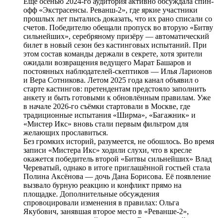
Ещё осенью 2024-го аудитория активно обсуждала спин-
офф «Экстрасенсы. Реванш-2», где яркие участники
прошлых лет пытались доказать, что их рано списали со
счетов. Победителю обещали пропуск во вторую «Битву
сильнейших», серебряному призёру — автоматический
билет в новый сезон без кастинговых испытаний. При
этом состав команды держали в секрете, хотя зрители
ожидали возвращения ведущего Марат Башаров и
постоянных наблюдателей-скептиков — Илья Ларионов
и Вера Сотникова. Летом 2025 года канал объявил о
старте кастингов: претендентам предстояло заполнить
анкету и быть готовыми к обновлённым правилам. Уже
в начале 2026-го съёмки стартовали в Москве, где
традиционные испытания «Ширма», «Багажник» и
«Мистер Икс» вновь стали первым фильтром для
желающих прославиться.
Без громких историй, разумеется, не обошлось. Во время
записи «Мистера Икс» ходили слухи, что в кресле
окажется победитель второй «Битвы сильнейших» Влад
Череватый, однако в итоге приглашённой гостьей стала
Полина Аксёнова — дочь Дана Борисова. Её появление
вызвало бурную реакцию и конфликт прямо на
площадке. Дополнительные обсуждения
спровоцировали изменения в правилах: Ольга
Якубович, занявшая второе место в «Реванше-2»,