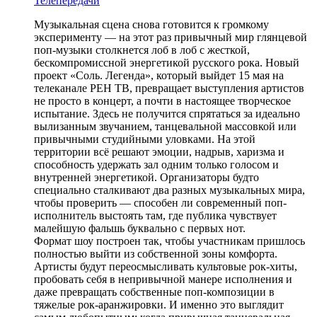
Телепередачи
Музыкальная сцена снова готовится к громкому
эксперименту — на этот раз привычный мир глянцевой
поп-музыки столкнется лоб в лоб с жесткой,
бескомпромиссной энергетикой русского рока. Новый
проект «Соль. Легенда», который выйдет 15 мая на
телеканале РЕН ТВ, превращает выступления артистов
не просто в концерт, а почти в настоящее творческое
испытание. Здесь не получится спрятаться за идеально
вылизанным звучанием, танцевальной массовкой или
привычными студийными уловками. На этой
территории всё решают эмоции, надрыв, харизма и
способность удержать зал одним только голосом и
внутренней энергетикой. Организаторы будто
специально сталкивают два разных музыкальных мира,
чтобы проверить — способен ли современный поп-
исполнитель выстоять там, где публика чувствует
малейшую фальшь буквально с первых нот.
Формат шоу построен так, чтобы участникам пришлось
полностью выйти из собственной зоны комфорта.
Артисты будут переосмысливать культовые рок-хиты,
пробовать себя в непривычной манере исполнения и
даже превращать собственные поп-композиции в
тяжелые рок-аранжировки. И именно это выглядит