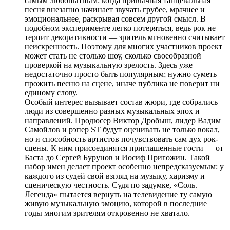
самым любопытным: когда привычная танцевальная
песня внезапно начинает звучать грубее, мрачнее и
эмоциональнее, раскрывая совсем другой смысл. В
подобном эксперименте легко потеряться, ведь рок не
терпит декоративности — зритель мгновенно считывает
неискренность. Поэтому для многих участников проект
может стать не столько шоу, сколько своеобразной
проверкой на музыкальную зрелость. Здесь уже
недостаточно просто быть популярным; нужно суметь
прожить песню на сцене, иначе публика не поверит ни
единому слову.
Особый интерес вызывает состав жюри, где собрались
люди из совершенно разных музыкальных эпох и
направлений. Продюсер Виктор Дробыш, лидер Вадим
Самойлов и рэпер ST будут оценивать не только вокал,
но и способность артистов почувствовать сам дух рок-
сцены. К ним присоединятся приглашенные гости — от
Баста до Сергей Бурунов и Иосиф Пригожин. Такой
набор имен делает проект особенно непредсказуемым: у
каждого из судей свой взгляд на музыку, харизму и
сценическую честность. Судя по задумке, «Соль.
Легенда» пытается вернуть на телевидение ту самую
живую музыкальную эмоцию, которой в последние
годы многим зрителям откровенно не хватало.