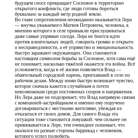
будущем сносе превращает Сосновое в территорию
открытого конфликта, где люди готовы бороться
буквально за каждый метр родной земли.
Во главе сопротивления неожиданно оказывается Лера
— внучка уважаемого Матвея Петровича, человека, к
мнению которого в селе привыкли прислушиваться
даже самые упрямые соседи. Лера не боится идти
против влиятельных людей, говорить громко и открыто
о несправедливости, а её упрямство и эмоциональность
быстро заражают окружающих. Она становится
настоящим символом борьбы за Сосновое, хотя сама ещё
не понимает, насколько тяжёлой окажется эта война. Всё
усложняется, когда в её жизни появляется Влад —
обаятельный городской парень, приехавший в село по
рабочим делам. Между ними быстро возникает чувство,
которое сначала кажется случайным и почти
невозможным среди постоянных споров и напряжения.
Но Лера даже не подозревает, что Влад напрямую связан
с компанией-застройщиком и именно ему поручено
договариваться с местными жителями, убеждая их
отказаться от своих домов. Для самого Влада эта
ситуация тоже становится ловушкой: чем сильнее он
привязывается к Лере, тем очевиднее понимает, что
оказался по разные стороны баррикад с человеком,
которого успел полюбить.