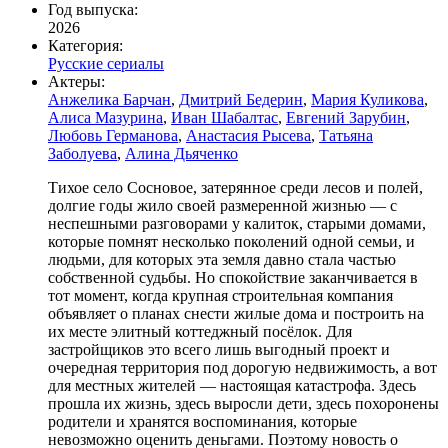
Год выпуска:
2026
Категория:
Русские сериалы
Актеры:
Анжелика Барчан
,
Дмитрий Бедерин
,
Мария Куликова
,
Алиса Мазурина
,
Иван Шабалтас
,
Евгений Зарубин
,
Любовь Германова
,
Анастасия Рысева
,
Татьяна
Заболуева
,
Алина Дьяченко
Тихое село Сосновое, затерянное среди лесов и полей,
долгие годы жило своей размеренной жизнью — с
неспешными разговорами у калиток, старыми домами,
которые помнят несколько поколений одной семьи, и
людьми, для которых эта земля давно стала частью
собственной судьбы. Но спокойствие заканчивается в
тот момент, когда крупная строительная компания
объявляет о планах снести жилые дома и построить на
их месте элитный коттеджный посёлок. Для
застройщиков это всего лишь выгодный проект и
очередная территория под дорогую недвижимость, а вот
для местных жителей — настоящая катастрофа. Здесь
прошла их жизнь, здесь выросли дети, здесь похоронены
родители и хранятся воспоминания, которые
невозможно оценить деньгами. Поэтому новость о