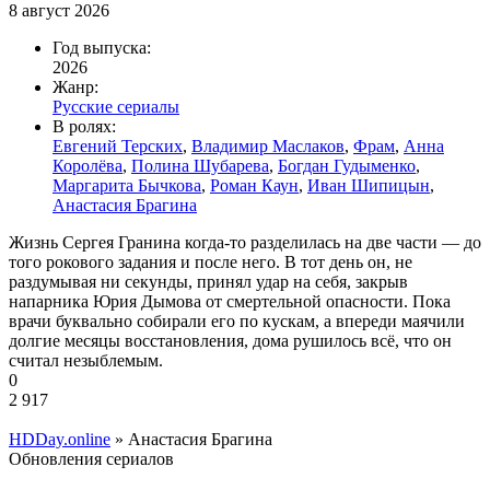
8 август 2026
Год выпуска:
2026
Жанр:
Русские сериалы
В ролях:
Евгений Терских
,
Владимир Маслаков
,
Фрам
,
Анна
Королёва
,
Полина Шубарева
,
Богдан Гудыменко
,
Маргарита Бычкова
,
Роман Каун
,
Иван Шипицын
,
Анастасия Брагина
Жизнь Сергея Гранина когда-то разделилась на две части — до
того рокового задания и после него. В тот день он, не
раздумывая ни секунды, принял удар на себя, закрыв
напарника Юрия Дымова от смертельной опасности. Пока
врачи буквально собирали его по кускам, а впереди маячили
долгие месяцы восстановления, дома рушилось всё, что он
считал незыблемым.
0
2 917
HDDay.online
» Анастасия Брагина
Обновления сериалов