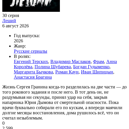
30 серия
Леший
6 август 2026
Год выпуска:
2026
Жанр:
Русские сериалы
В ролях:
Евгений Терских
,
Владимир Маслаков
,
Фрам
,
Анна
Королёва
,
Полина Шубарева
,
Богдан Гудыменко
,
Маргарита Бычкова
,
Роман Каун
,
Иван Шипицын
,
Анастасия Брагина
Жизнь Сергея Гранина когда-то разделилась на две части — до
того рокового задания и после него. В тот день он, не
раздумывая ни секунды, принял удар на себя, закрыв
напарника Юрия Дымова от смертельной опасности. Пока
врачи буквально собирали его по кускам, а впереди маячили
долгие месяцы восстановления, дома рушилось всё, что он
считал незыблемым.
0
2 599