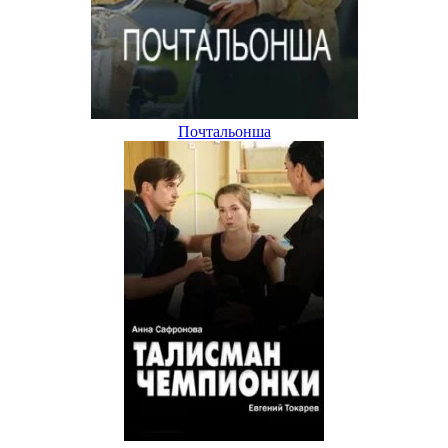
Почтальонша