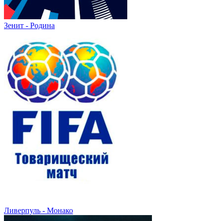
Зенит - Родина
Ливерпуль - Монако