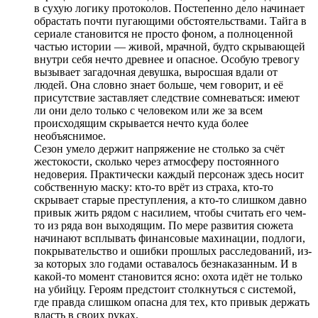
в сухую логику протоколов. Постепенно дело начинает
обрастать почти пугающими обстоятельствами. Тайга в
сериале становится не просто фоном, а полноценной
частью истории — живой, мрачной, будто скрывающей
внутри себя нечто древнее и опасное. Особую тревогу
вызывает загадочная девушка, выросшая вдали от
людей. Она словно знает больше, чем говорит, и её
присутствие заставляет следствие сомневаться: имеют
ли они дело только с человеком или же за всем
происходящим скрывается нечто куда более
необъяснимое.
Сезон умело держит напряжение не столько за счёт
жестокости, сколько через атмосферу постоянного
недоверия. Практически каждый персонаж здесь носит
собственную маску: кто-то врёт из страха, кто-то
скрывает старые преступления, а кто-то слишком давно
привык жить рядом с насилием, чтобы считать его чем-
то из ряда вон выходящим. По мере развития сюжета
начинают всплывать финансовые махинации, подлоги,
покрывательство и ошибки прошлых расследований, из-
за которых зло годами оставалось безнаказанным. И в
какой-то момент становится ясно: охота идёт не только
на убийцу. Героям предстоит столкнуться с системой,
где правда слишком опасна для тех, кто привык держать
власть в своих руках.