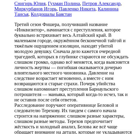
Снигирь Юлия
,
Гухман Полина
,
Петров Александр
,
Миркурбанов Игорь
,
Павленко Никита
,
Калинина
Таисья
,
Колдошалы Баястан
Третий сезон Фишера, получивший название
«Инквизитор», начинается с преступления, которое
буквально встряхивает весь Алтайский край. В
маленьком городе, окружённом бесконечной тайгой и
тяжёлым ощущением изоляции, находят убитой
молодую девушку. Сначала дело кажется очередной
трагедией, которых в глубинке стараются не обсуждать
слишком громко, однако всё меняется, когда выясняется
личность жертвы — погибшая оказывается дочерью
влиятельного местного чиновника. Давление на
следствие возрастает мгновенно, а вместе с ним
возвращаются и старые страхи. Почерк убийства
слишком напоминает преступления Барнаульского
потрошителя — маньяка, который когда-то исчез, так и
не оставив после себя ответов.
Расследование поручают оперативнице Беловой и
следователю Терехову. Их тандем с самого начала
строится на напряжении: слишком разные характеры,
слишком разные методы. Терехов предпочитает
жёсткость и холодный анализ, Белова же всё чаще
обращает внимание на детали, которые не укладываются