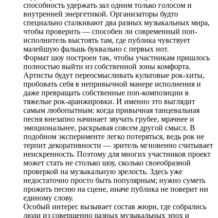
способность удержать зал одним только голосом и
внутренней энергетикой. Организаторы будто
специально сталкивают два разных музыкальных мира,
чтобы проверить — способен ли современный поп-
исполнитель выстоять там, где публика чувствует
малейшую фальшь буквально с первых нот.
Формат шоу построен так, чтобы участникам пришлось
полностью выйти из собственной зоны комфорта.
Артисты будут переосмысливать культовые рок-хиты,
пробовать себя в непривычной манере исполнения и
даже превращать собственные поп-композиции в
тяжелые рок-аранжировки. И именно это выглядит
самым любопытным: когда привычная танцевальная
песня внезапно начинает звучать грубее, мрачнее и
эмоциональнее, раскрывая совсем другой смысл. В
подобном эксперименте легко потеряться, ведь рок не
терпит декоративности — зритель мгновенно считывает
неискренность. Поэтому для многих участников проект
может стать не столько шоу, сколько своеобразной
проверкой на музыкальную зрелость. Здесь уже
недостаточно просто быть популярным; нужно суметь
прожить песню на сцене, иначе публика не поверит ни
единому слову.
Особый интерес вызывает состав жюри, где собрались
люди из совершенно разных музыкальных эпох и