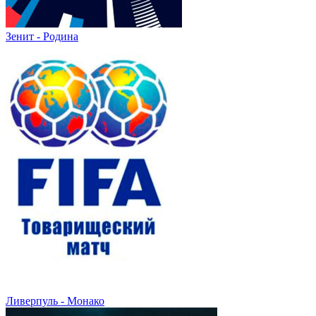
Зенит - Родина
Ливерпуль - Монако