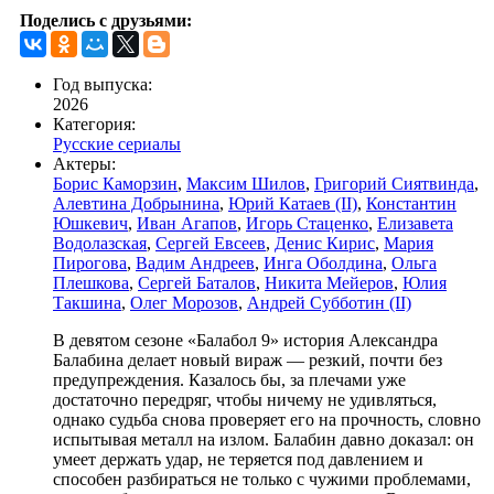
Поделись с друзьями:
Год выпуска:
2026
Категория:
Русские сериалы
Актеры:
Борис Каморзин
,
Максим Шилов
,
Григорий Сиятвинда
,
Алевтина Добрынина
,
Юрий Катаев (II)
,
Константин
Юшкевич
,
Иван Агапов
,
Игорь Стаценко
,
Елизавета
Водолазская
,
Сергей Евсеев
,
Денис Кирис
,
Мария
Пирогова
,
Вадим Андреев
,
Инга Оболдина
,
Ольга
Плешкова
,
Сергей Баталов
,
Никита Мейеров
,
Юлия
Такшина
,
Олег Морозов
,
Андрей Субботин (II)
В девятом сезоне «Балабол 9» история Александра
Балабина делает новый вираж — резкий, почти без
предупреждения. Казалось бы, за плечами уже
достаточно передряг, чтобы ничему не удивляться,
однако судьба снова проверяет его на прочность, словно
испытывая металл на излом. Балабин давно доказал: он
умеет держать удар, не теряется под давлением и
способен разбираться не только с чужими проблемами,