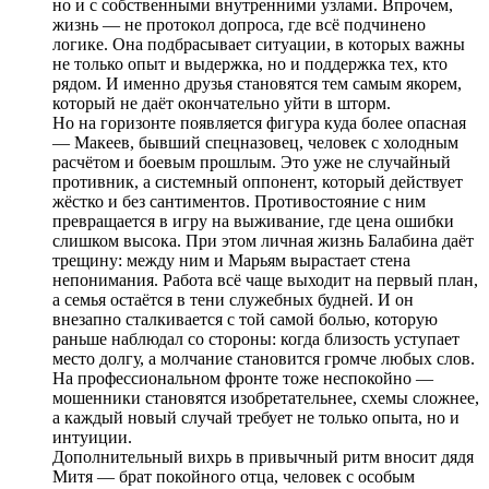
но и с собственными внутренними узлами. Впрочем,
жизнь — не протокол допроса, где всё подчинено
логике. Она подбрасывает ситуации, в которых важны
не только опыт и выдержка, но и поддержка тех, кто
рядом. И именно друзья становятся тем самым якорем,
который не даёт окончательно уйти в шторм.
Но на горизонте появляется фигура куда более опасная
— Макеев, бывший спецназовец, человек с холодным
расчётом и боевым прошлым. Это уже не случайный
противник, а системный оппонент, который действует
жёстко и без сантиментов. Противостояние с ним
превращается в игру на выживание, где цена ошибки
слишком высока. При этом личная жизнь Балабина даёт
трещину: между ним и Марьям вырастает стена
непонимания. Работа всё чаще выходит на первый план,
а семья остаётся в тени служебных будней. И он
внезапно сталкивается с той самой болью, которую
раньше наблюдал со стороны: когда близость уступает
место долгу, а молчание становится громче любых слов.
На профессиональном фронте тоже неспокойно —
мошенники становятся изобретательнее, схемы сложнее,
а каждый новый случай требует не только опыта, но и
интуиции.
Дополнительный вихрь в привычный ритм вносит дядя
Митя — брат покойного отца, человек с особым