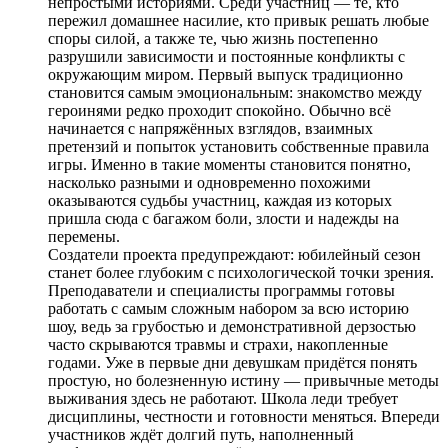
непростыми историями. Среди участниц — те, кто
пережил домашнее насилие, кто привык решать любые
споры силой, а также те, чью жизнь постепенно
разрушили зависимости и постоянные конфликты с
окружающим миром. Первый выпуск традиционно
становится самым эмоциональным: знакомство между
героинями редко проходит спокойно. Обычно всё
начинается с напряжённых взглядов, взаимных
претензий и попыток установить собственные правила
игры. Именно в такие моменты становится понятно,
насколько разными и одновременно похожими
оказываются судьбы участниц, каждая из которых
пришла сюда с багажом боли, злости и надежды на
перемены.
Создатели проекта предупреждают: юбилейный сезон
станет более глубоким с психологической точки зрения.
Преподаватели и специалисты программы готовы
работать с самым сложным набором за всю историю
шоу, ведь за грубостью и демонстративной дерзостью
часто скрываются травмы и страхи, накопленные
годами. Уже в первые дни девушкам придётся понять
простую, но болезненную истину — привычные методы
выживания здесь не работают. Школа леди требует
дисциплины, честности и готовности меняться. Впереди
участников ждёт долгий путь, наполненный