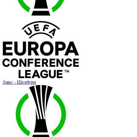
Аякс - Шелбурн