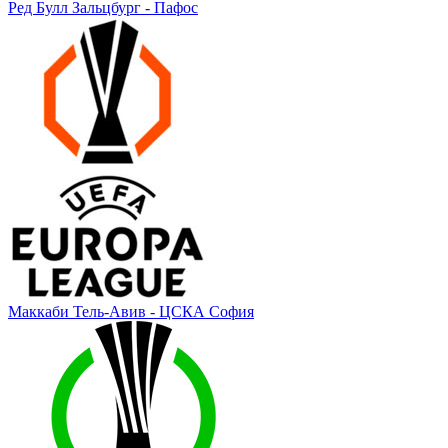
Ред Булл Зальцбург - Пафос
Маккаби Тель-Авив - ЦСКА София