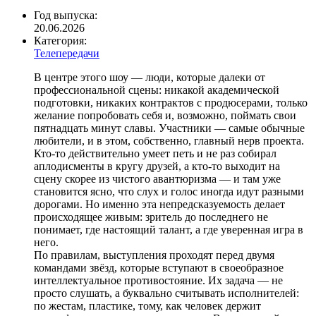
Год выпуска:
20.06.2026
Категория:
Телепередачи
В центре этого шоу — люди, которые далеки от
профессиональной сцены: никакой академической
подготовки, никаких контрактов с продюсерами, только
желание попробовать себя и, возможно, поймать свои
пятнадцать минут славы. Участники — самые обычные
любители, и в этом, собственно, главный нерв проекта.
Кто-то действительно умеет петь и не раз собирал
аплодисменты в кругу друзей, а кто-то выходит на
сцену скорее из чистого авантюризма — и там уже
становится ясно, что слух и голос иногда идут разными
дорогами. Но именно эта непредсказуемость делает
происходящее живым: зритель до последнего не
понимает, где настоящий талант, а где уверенная игра в
него.
По правилам, выступления проходят перед двумя
командами звёзд, которые вступают в своеобразное
интеллектуальное противостояние. Их задача — не
просто слушать, а буквально считывать исполнителей:
по жестам, пластике, тому, как человек держит