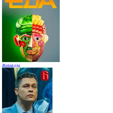
Живaя eдa