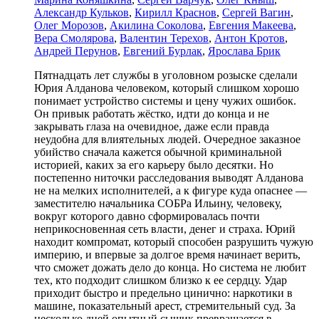
Александр Кульков
,
Кирилл Краснов
,
Сергей Вагин
,
Олег Морозов
,
Акилина Соколова
,
Евгения Макеева
,
Вера Смолярова
,
Валентин Терехов
,
Антон Кротов
,
Андрей Перунов
,
Евгений Бурлак
,
Ярослава Брик
Пятнадцать лет службы в уголовном розыске сделали
Юрия Алданова человеком, который слишком хорошо
понимает устройство системы и цену чужих ошибок.
Он привык работать жёстко, идти до конца и не
закрывать глаза на очевидное, даже если правда
неудобна для влиятельных людей. Очередное заказное
убийство сначала кажется обычной криминальной
историей, каких за его карьеру было десятки. Но
постепенно ниточки расследования выводят Алданова
не на мелких исполнителей, а к фигуре куда опаснее —
заместителю начальника СОБРа Ильину, человеку,
вокруг которого давно сформировалась почти
неприкосновенная сеть власти, денег и страха. Юрий
находит компромат, который способен разрушить чужую
империю, и впервые за долгое время начинает верить,
что сможет дожать дело до конца. Но система не любит
тех, кто подходит слишком близко к ее сердцу. Удар
приходит быстро и предельно цинично: наркотики в
машине, показательный арест, стремительный суд. За
несколько дней опытный сыщик превращается в