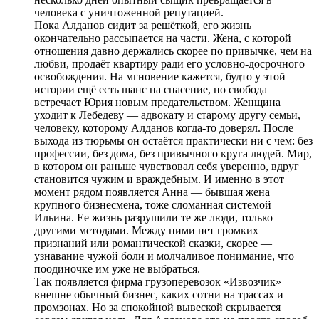
человека с уничтоженной репутацией.
Пока Алданов сидит за решёткой, его жизнь
окончательно рассыпается на части. Жена, с которой
отношения давно держались скорее по привычке, чем на
любви, продаёт квартиру ради его условно-досрочного
освобождения. На мгновение кажется, будто у этой
истории ещё есть шанс на спасение, но свобода
встречает Юрия новым предательством. Женщина
уходит к Лебедеву — адвокату и старому другу семьи,
человеку, которому Алданов когда-то доверял. После
выхода из тюрьмы он остаётся практически ни с чем: без
профессии, без дома, без привычного круга людей. Мир,
в котором он раньше чувствовал себя уверенно, вдруг
становится чужим и враждебным. И именно в этот
момент рядом появляется Анна — бывшая жена
крупного бизнесмена, тоже сломанная системой
Ильина. Ее жизнь разрушили те же люди, только
другими методами. Между ними нет громких
признаний или романтической сказки, скорее —
узнавание чужой боли и молчаливое понимание, что
поодиночке им уже не выбраться.
Так появляется фирма грузоперевозок «Извозчик» —
внешне обычный бизнес, каких сотни на трассах и
промзонах. Но за спокойной вывеской скрывается