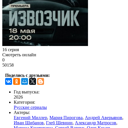
16 серия
Смотреть онлайн
0
50158
Поделись с друзьями:
Год выпуска:
2026
Категория:
Русские сериалы
Актеры:
Евгений Миллер
,
Мария Пирогова
,
Андрей Аверьянов
,
Иван Шибанов
,
Глеб Шевнин
,
Александр Матросов
,
Марина Коняшкина
,
Сергей Варчук
,
Олег Кныш
,