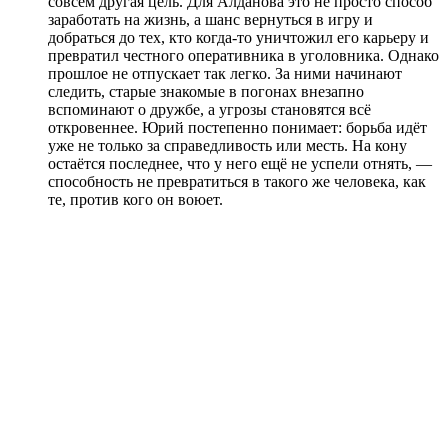
совсем другая цель. Для Алданова это не просто способ
заработать на жизнь, а шанс вернуться в игру и
добраться до тех, кто когда-то уничтожил его карьеру и
превратил честного оперативника в уголовника. Однако
прошлое не отпускает так легко. За ними начинают
следить, старые знакомые в погонах внезапно
вспоминают о дружбе, а угрозы становятся всё
откровеннее. Юрий постепенно понимает: борьба идёт
уже не только за справедливость или месть. На кону
остаётся последнее, что у него ещё не успели отнять, —
способность не превратиться в такого же человека, как
те, против кого он воюет.