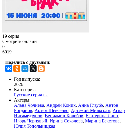
19 серия
Смотреть онлайн
0
6019
Поделись с друзьями:
Год выпуска:
2026
Категория:
Русские сериалы
Актеры:
Алана Чочиева
,
Андрей Коник
,
Анна Глаубэ
,
Антон
Богданов
,
Артём Шевченко
,
Артемий Мильграм
,
Аскар
Нигамедзянов
,
Вениамин Колобов
,
Екатерина Ланн
,
Игорь Чернявый
,
Ирина Соколова
,
Марина Бекетова
,
Юлия Топольницкая