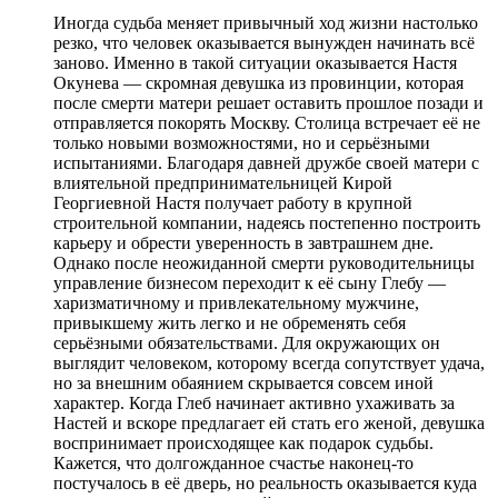
Иногда судьба меняет привычный ход жизни настолько
резко, что человек оказывается вынужден начинать всё
заново. Именно в такой ситуации оказывается Настя
Окунева — скромная девушка из провинции, которая
после смерти матери решает оставить прошлое позади и
отправляется покорять Москву. Столица встречает её не
только новыми возможностями, но и серьёзными
испытаниями. Благодаря давней дружбе своей матери с
влиятельной предпринимательницей Кирой
Георгиевной Настя получает работу в крупной
строительной компании, надеясь постепенно построить
карьеру и обрести уверенность в завтрашнем дне.
Однако после неожиданной смерти руководительницы
управление бизнесом переходит к её сыну Глебу —
харизматичному и привлекательному мужчине,
привыкшему жить легко и не обременять себя
серьёзными обязательствами. Для окружающих он
выглядит человеком, которому всегда сопутствует удача,
но за внешним обаянием скрывается совсем иной
характер. Когда Глеб начинает активно ухаживать за
Настей и вскоре предлагает ей стать его женой, девушка
воспринимает происходящее как подарок судьбы.
Кажется, что долгожданное счастье наконец-то
постучалось в её дверь, но реальность оказывается куда