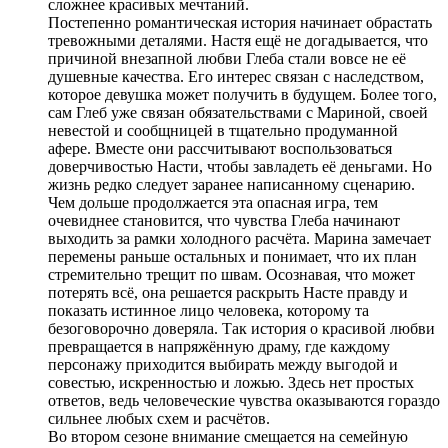
сложнее красивых мечтаний.
Постепенно романтическая история начинает обрастать
тревожными деталями. Настя ещё не догадывается, что
причиной внезапной любви Глеба стали вовсе не её
душевные качества. Его интерес связан с наследством,
которое девушка может получить в будущем. Более того,
сам Глеб уже связан обязательствами с Мариной, своей
невестой и сообщницей в тщательно продуманной
афере. Вместе они рассчитывают воспользоваться
доверчивостью Насти, чтобы завладеть её деньгами. Но
жизнь редко следует заранее написанному сценарию.
Чем дольше продолжается эта опасная игра, тем
очевиднее становится, что чувства Глеба начинают
выходить за рамки холодного расчёта. Марина замечает
перемены раньше остальных и понимает, что их план
стремительно трещит по швам. Осознавая, что может
потерять всё, она решается раскрыть Насте правду и
показать истинное лицо человека, которому та
безоговорочно доверяла. Так история о красивой любви
превращается в напряжённую драму, где каждому
персонажу приходится выбирать между выгодой и
совестью, искренностью и ложью. Здесь нет простых
ответов, ведь человеческие чувства оказываются гораздо
сильнее любых схем и расчётов.
Во втором сезоне внимание смещается на семейную