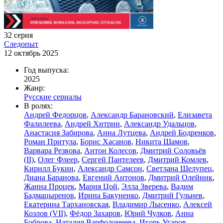
32 серия
Следопыт
12 октябрь 2025
Год выпуска:
2025
Жанр:
Русские сериалы
В ролях:
Андрей Федорцов
,
Александр Барановский
,
Елизавета
Фалилеева
,
Андрей Хитрин
,
Александр Удальцов
,
Анастасия Забирова
,
Анна Лутцева
,
Андрей Бодренков
,
Роман Притула
,
Борис Хасанов
,
Никита Шамов
,
Варвара Резвова
,
Антон Колесов
,
Дмитрий Соловьёв
(II)
,
Олег Флеер
,
Сергей Пантелеев
,
Дмитрий Комлев
,
Кирилл Букин
,
Александр Самсон
,
Светлана Шелупец
,
Диана Баранова
,
Евгений Антонов
,
Дмитрий Олейник
,
Жанна Процек
,
Мария Цой
,
Элла Зверева
,
Вадим
Бадмацыренов
,
Ирина Бакуненко
,
Дмитрий Гульнев
,
Екатерина Тархановская
,
Владимир Лысенко
,
Алексей
Козлов (VII)
,
Фёдор Захаров
,
Юрий Чулков
,
Анна
Боброва
,
Наталия Варфоломеева
,
Игорь Угаров
,