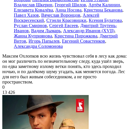
Владислав Шкерин
,
Георгий Шилов
,
Артём Калинин
,
Елизавета Ковалёва
,
Анна Носова
,
Кристина Беканова
,
Павел Хазов
,
Вячеслав Воронцов
,
Алексей
Воскресенский
,
Стэнли Красовицки
,
Ксения Булатова
,
Руслан Смирнов
,
Сергей Евсеев
,
Дмитрий Трутень-
Иванов
,
Вадим Лымарь
,
Александр Иванов (XVII)
,
Жанна Куприянова
,
Кристина Пирожкова
,
Дмитрий
Витов
,
Игорь Папылев
,
Евгений Совастенков
,
Александра Соломонова
Максим Охлопков всю жизнь чувствовал себя в лесу как дома:
он мог различить по незначительному следу, куда ушёл зверь,
по едва заметному излому ветки понять, кто здесь проходил
ночью, и по далёкому шуму угадать, как меняется погода. Лес
для него был живым собеседником, а не просто
пространством.
0
13 426