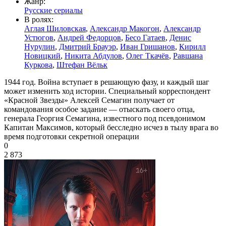
Жанр:
Русские сериалы
В ролях:
Аглая Шиловская
,
Александр Макогон
,
Александр
Устюгов
,
Андрей Федорцов
,
Бесо Гатаев
,
Денис
Нурулин
,
Дмитрий Брауэр
,
Иван Гришанов
,
Кирилл
Новицкий
,
Никита Абдулов
,
Олег Ткачёв
,
Равшана
Куркова
,
Штефан Вёльк
1944 год. Война вступает в решающую фазу, и каждый шаг
может изменить ход истории. Специальный корреспондент
«Красной Звезды» Алексей Семагин получает от
командования особое задание — отыскать своего отца,
генерала Георгия Семагина, известного под псевдонимом
Капитан Максимов, который бесследно исчез в тылу врага во
время подготовки секретной операции
0
2 873