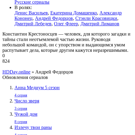
Русские сериалы
В ролях:
Денис Васильев
,
Екатерина Домашенко
,
Александр
Кононец
,
Андрей Федорцов
,
Стэнли Красовицки
,
Дмитрий Лебедев
,
Олег Флеер
,
Дмитрий Лиманов
Константин Крестоносцев — человек, для которого загадки и
тайны стали неотъемлемой частью жизни. Руководя
небольшой командой, он с упорством и выдающимся умом
распутывает дела, которые другим кажутся неразрешимыми.
0
824
HDDay.online
» Андрей Федорцов
Обновления сериалов
Анна Медиум 5 сезон
4 серия
Число зверя
3 серия
Чужой дом
8 серия
Излечу твои раны
4 серия