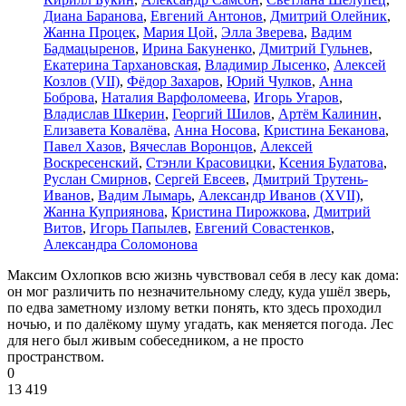
Диана Баранова
,
Евгений Антонов
,
Дмитрий Олейник
,
Жанна Процек
,
Мария Цой
,
Элла Зверева
,
Вадим
Бадмацыренов
,
Ирина Бакуненко
,
Дмитрий Гульнев
,
Екатерина Тархановская
,
Владимир Лысенко
,
Алексей
Козлов (VII)
,
Фёдор Захаров
,
Юрий Чулков
,
Анна
Боброва
,
Наталия Варфоломеева
,
Игорь Угаров
,
Владислав Шкерин
,
Георгий Шилов
,
Артём Калинин
,
Елизавета Ковалёва
,
Анна Носова
,
Кристина Беканова
,
Павел Хазов
,
Вячеслав Воронцов
,
Алексей
Воскресенский
,
Стэнли Красовицки
,
Ксения Булатова
,
Руслан Смирнов
,
Сергей Евсеев
,
Дмитрий Трутень-
Иванов
,
Вадим Лымарь
,
Александр Иванов (XVII)
,
Жанна Куприянова
,
Кристина Пирожкова
,
Дмитрий
Витов
,
Игорь Папылев
,
Евгений Совастенков
,
Александра Соломонова
Максим Охлопков всю жизнь чувствовал себя в лесу как дома:
он мог различить по незначительному следу, куда ушёл зверь,
по едва заметному излому ветки понять, кто здесь проходил
ночью, и по далёкому шуму угадать, как меняется погода. Лес
для него был живым собеседником, а не просто
пространством.
0
13 419