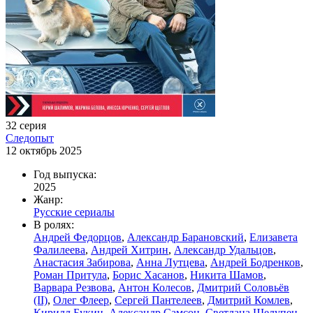
32 серия
Следопыт
12 октябрь 2025
Год выпуска:
2025
Жанр:
Русские сериалы
В ролях:
Андрей Федорцов
,
Александр Барановский
,
Елизавета
Фалилеева
,
Андрей Хитрин
,
Александр Удальцов
,
Анастасия Забирова
,
Анна Лутцева
,
Андрей Бодренков
,
Роман Притула
,
Борис Хасанов
,
Никита Шамов
,
Варвара Резвова
,
Антон Колесов
,
Дмитрий Соловьёв
(II)
,
Олег Флеер
,
Сергей Пантелеев
,
Дмитрий Комлев
,
Кирилл Букин
,
Александр Самсон
,
Светлана Шелупец
,