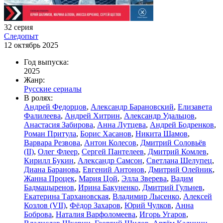
32 серия
Следопыт
12 октябрь 2025
Год выпуска:
2025
Жанр:
Русские сериалы
В ролях:
Андрей Федорцов
,
Александр Барановский
,
Елизавета
Фалилеева
,
Андрей Хитрин
,
Александр Удальцов
,
Анастасия Забирова
,
Анна Лутцева
,
Андрей Бодренков
,
Роман Притула
,
Борис Хасанов
,
Никита Шамов
,
Варвара Резвова
,
Антон Колесов
,
Дмитрий Соловьёв
(II)
,
Олег Флеер
,
Сергей Пантелеев
,
Дмитрий Комлев
,
Кирилл Букин
,
Александр Самсон
,
Светлана Шелупец
,
Диана Баранова
,
Евгений Антонов
,
Дмитрий Олейник
,
Жанна Процек
,
Мария Цой
,
Элла Зверева
,
Вадим
Бадмацыренов
,
Ирина Бакуненко
,
Дмитрий Гульнев
,
Екатерина Тархановская
,
Владимир Лысенко
,
Алексей
Козлов (VII)
,
Фёдор Захаров
,
Юрий Чулков
,
Анна
Боброва
,
Наталия Варфоломеева
,
Игорь Угаров
,