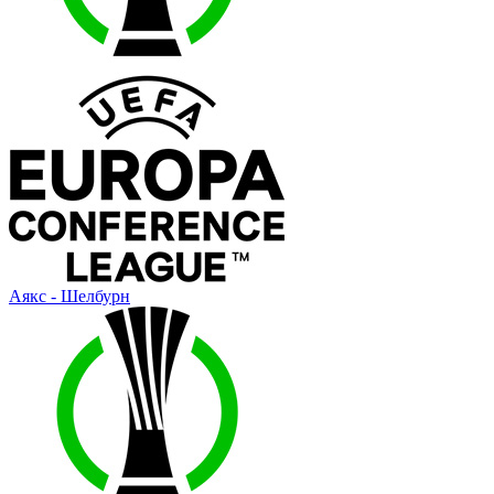
Аякс - Шелбурн