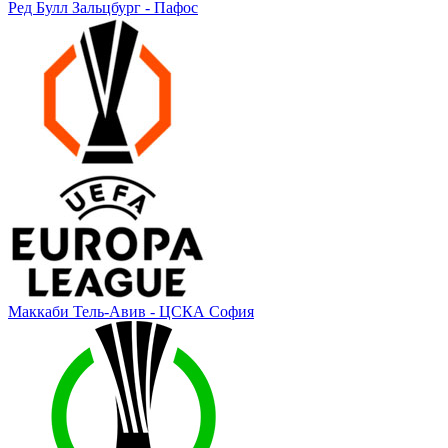
Ред Булл Зальцбург - Пафос
Маккаби Тель-Авив - ЦСКА София