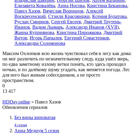
Владислав Шкерин
,
Георгий Шилов
,
Артём Калинин
,
Елизавета Ковалёва
,
Анна Носова
,
Кристина Беканова
,
Павел Хазов
,
Вячеслав Воронцов
,
Алексей
Воскресенский
,
Стэнли Красовицки
,
Ксения Булатова
,
Руслан Смирнов
,
Сергей Евсеев
,
Дмитрий Трутень-
Иванов
,
Вадим Лымарь
,
Александр Иванов (XVII)
,
Жанна Куприянова
,
Кристина Пирожкова
,
Дмитрий
Витов
,
Игорь Папылев
,
Евгений Совастенков
,
Александра Соломонова
Максим Охлопков всю жизнь чувствовал себя в лесу как дома:
он мог различить по незначительному следу, куда ушёл зверь,
по едва заметному излому ветки понять, кто здесь проходил
ночью, и по далёкому шуму угадать, как меняется погода. Лес
для него был живым собеседником, а не просто
пространством.
0
13 417
HDDay.online
» Павел Хазов
Обновления сериалов
Без вины виноватая
4 серия
Анна Медиум 5 сезон